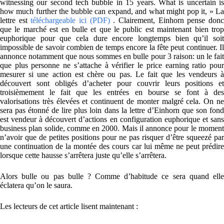
witnessing our second tech bubble in 15 years. What is uncertain is
how much further the bubble can expand, and what might pop it, » La
lettre est
téléchargeable ici (PDF)
. Clairement, Einhorn pense don
que le marché est en bulle et que le public est maintenant bien trop
euphorique pour que cela dure encore longtemps bien qu’il soit
impossible de savoir combien de temps encore la fête peut continuer. Il
annonce notamment que nous sommes en bulle pour 3 raison: un le fait
que plus personne ne s’attache à vérifier le price earning ratio pour
mesurer si une action est chère ou pas. Le fait que les vendeurs à
découvert sont obligés d’acheter pour couvrir leurs positions et
troisièmement le fait que les entrées en bourse se font à des
valorisations très élevées et continuent de monter malgré cela. On ne
sera pas étonné de lire plus loin dans la lettre d’Einhorn que son fond
est vendeur à découvert d’actions en configuration euphorique et sans
business plan solide, comme en 2000. Mais il annonce pour le moment
n’avoir que de petites positions pour ne pas risquer d’être squeezé par
une continuation de la montée des cours car lui même ne peut prédire
lorsque cette hausse s’arrêtera juste qu’elle s’arrêtera.
Alors bulle ou pas bulle ? Comme d’habitude ce sera quand elle
éclatera qu’on le saura.
Les lecteurs de cet article lisent maintenant :