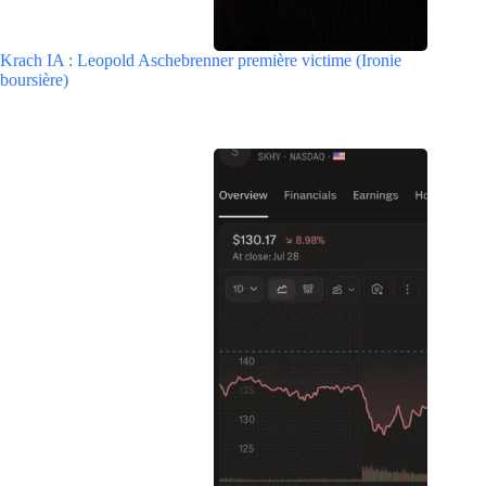
Krach IA : Leopold Aschebrenner première victime (Ironie
boursière)