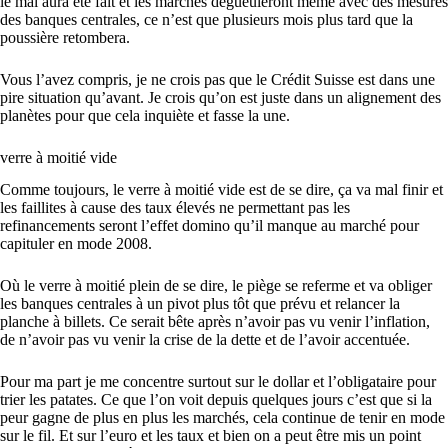
le mal aura été fait et les marchés dégueuleront même avec des mesures
des banques centrales, ce n’est que plusieurs mois plus tard que la
poussière retombera.
Vous l’avez compris, je ne crois pas que le Crédit Suisse est dans une
pire situation qu’avant. Je crois qu’on est juste dans un alignement des
planètes pour que cela inquiète et fasse la une.
verre à moitié vide
Comme toujours, le verre à moitié vide est de se dire, ça va mal finir et
les faillites à cause des taux élevés ne permettant pas les
refinancements seront l’effet domino qu’il manque au marché pour
capituler en mode 2008.
Où le verre à moitié plein de se dire, le piège se referme et va obliger
les banques centrales à un pivot plus tôt que prévu et relancer la
planche à billets. Ce serait bête après n’avoir pas vu venir l’inflation,
de n’avoir pas vu venir la crise de la dette et de l’avoir accentuée.
Pour ma part je me concentre surtout sur le dollar et l’obligataire pour
trier les patates. Ce que l’on voit depuis quelques jours c’est que si la
peur gagne de plus en plus les marchés, cela continue de tenir en mode
sur le fil. Et sur l’euro et les taux et bien on a peut être mis un point