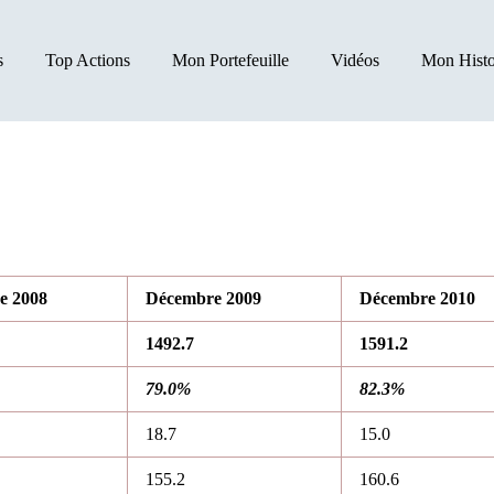
s
Top Actions
Mon Portefeuille
Vidéos
Mon Histo
e 2008
Décembre 2009
Décembre 2010
1492.7
1591.2
79.0%
82.3%
18.7
15.0
155.2
160.6