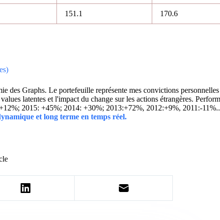
151.1
170.6
es)
 des Graphs. Le portefeuille représente mes convictions personnelles con
ins values latentes et l'impact du change sur les actions étrangères. 
 +12%; 2015: +45%; 2014: +30%; 2013:+72%, 2012:+9%, 2011:-11%.
 dynamique et long terme en temps réel.
cle