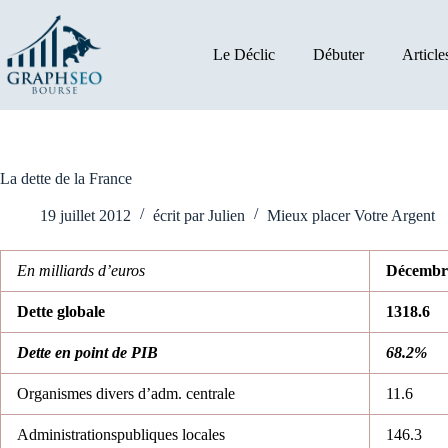
Passer
au
contenu
Le Déclic
Débuter
Article
La dette de la France
19 juillet 2012
écrit par
Julien
Mieux placer Votre Argent
En milliards d’euros
Décembr
Dette globale
1318.6
Dette en point de PIB
68.2%
Organismes divers d’adm. centrale
11.6
Administrationspubliques locales
146.3