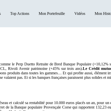
s
Top Actions
Mon Portefeuille
Vidéos
Mon Histo
s comme le Perp Duetto Retraite de Bred Banque Populaire (+10,12% su
CL, Rivoli Avenir patrimoine (+45% sur trois ans).
Le Crédit mutue
ns produits dans toutes les gammes… Et qui profite aussi, élément impo
 valaient pas. Et si les banques françaises paraissent plus solides et m
e réseau et calculé sa rentabilité pour 10.000 euros placés un an, pour
 Livret de la Banque populaire Provençale Corse qui rapportent 132,23 