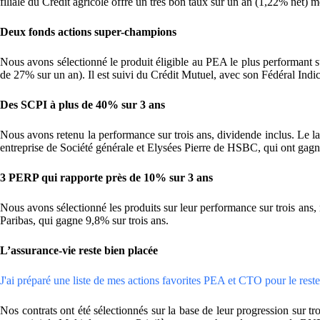
filiale du Crédit agricole offre un très bon taux sur un an (1,22% net) 
Deux fonds actions super-champions
Nous avons sélectionné le produit éligible au PEA le plus performant su
de 27% sur un an). Il est suivi du Crédit Mutuel, avec son Fédéral Indi
Des SCPI à plus de 40% sur 3 ans
Nous avons retenu la performance sur trois ans, dividende inclus. Le lau
entreprise de Société générale et Elysées Pierre de HSBC, qui ont gagn
3 PERP qui rapporte près de 10% sur 3 ans
Nous avons sélectionné les produits sur leur performance sur trois ans, 
Paribas, qui gagne 9,8% sur trois ans.
L’assurance-vie reste bien placée
J'ai préparé une liste de mes actions favorites PEA et CTO pour le reste 
Nos contrats ont été sélectionnés sur la base de leur progression sur tr