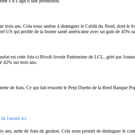
même s’il s’agit d’une promotion.
r trois ans. Cela nous amène à distinguer le Crédit du Nord, dont le fo
ciel US qui profite de la bonne santé américaine avec un gain de 45% su
réat est cette fois-ci Rivoli Avenir Patrimoine de LCL, géré par Amundi.
é 42% sur trois ans.
nette de frais. Ce qui fait ressortir le Perp Duetto de la Bred Banque P
de l'année ici.
ois ans, nette de frais de gestion. Cela nous permet de distinguer le co