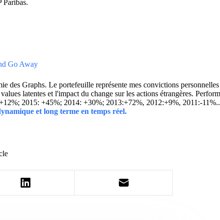
 Paribas.
 and Go Away
 des Graphs. Le portefeuille représente mes convictions personnelles con
ins values latentes et l'impact du change sur les actions étrangères. 
 +12%; 2015: +45%; 2014: +30%; 2013:+72%, 2012:+9%, 2011:-11%.
 dynamique et long terme en temps réel.
cle