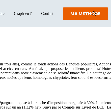
MA METHODE
ire
Graphseo ?
Contact
r trois ans), comme le fonds actions des Banques populaires, Actions
l arrive en tête.
Au final, qui propose les meilleurs produits? Notr
rtant dans notre classement, de sa solidité financière. Le naufrage de
ieux notées que leurs homologues chypriotes, leur solidité est désormais
 un épargnant imposé à la tranche d’imposition marginale à 30%. Le mieux
euros sur un an (1,32% net). Suivi par le Compte sur Livret de LCL. La