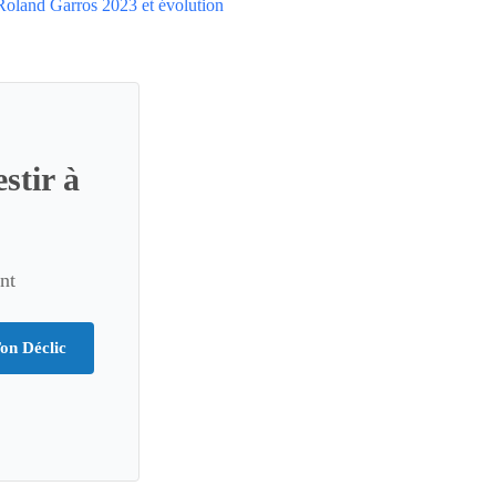
Roland Garros 2023 et évolution
stir à
nt
on Déclic