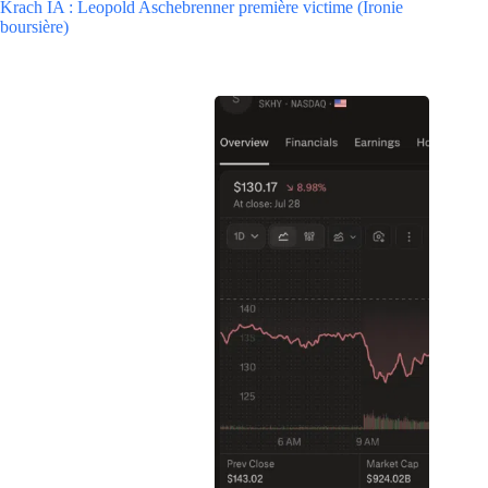
Krach IA : Leopold Aschebrenner première victime (Ironie
boursière)