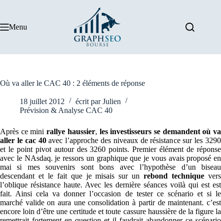
Passer
au
contenu
Menu
Où va aller le CAC 40 : 2 éléments de réponse
18 juillet 2012
écrit par
Julien
Prévision & Analyse CAC 40
Après ce mini
rallye haussier
,
les investisseurs se demandent où v
aller le cac 40
avec l’approche des niveaux de résistance sur les 3290
et le point pivot autour des 3260 points. Premier élément de réponse
avec le NAsdaq. je ressors un graphique que je vous avais proposé en
mai si mes souvenirs sont bons avec l’hypothèse d’un biseau
descendant et le fait que je misais sur un
rebond technique
ver
l’oblique résistance haute. Avec les dernière séances voilà qui est est
fait. Ainsi cela va donner l’occasion de tester ce scénario et si le
marché valide on aura une consolidation à partir de maintenant. c’est
encore loin d’être une certitude et toute cassure haussière de la figure la
remettrait fortement en question et il faudrait abandonner ce scénario