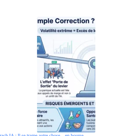
rach IA : Il se trame autre chose…en bourse