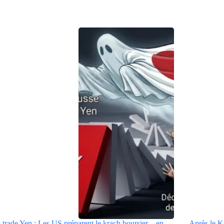
 trade Yen : Les US préparent le krach boursier…en
Après le K