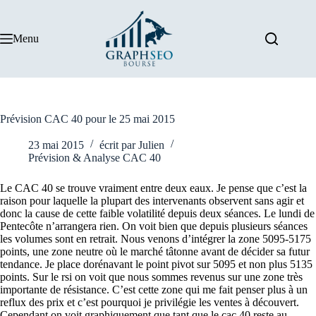
Passer
au
contenu
Menu
Prévision CAC 40 pour le 25 mai 2015
23 mai 2015
écrit par
Julien
Prévision & Analyse CAC 40
Le CAC 40 se trouve vraiment entre deux eaux. Je pense que c’est la
raison pour laquelle la plupart des intervenants observent sans agir et
donc la cause de cette faible volatilité depuis deux séances. Le lundi de
Pentecôte n’arrangera rien. On voit bien que depuis plusieurs séances
les volumes sont en retrait. Nous venons d’intégrer la zone 5095-5175
points, une zone neutre où le marché tâtonne avant de décider sa futur
tendance. Je place dorénavant le point pivot sur 5095 et non plus 5135
points. Sur le rsi on voit que nous sommes revenus sur une zone très
importante de résistance. C’est cette zone qui me fait penser plus à un
reflux des prix et c’est pourquoi je privilégie les ventes à découvert.
Cependant on voit graphiquement que tant que le cac 40 reste au-