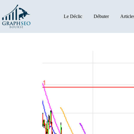
Passer
au
contenu
Le Déclic
Débuter
Article