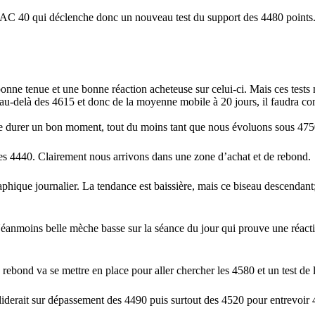
AC 40 qui déclenche donc un nouveau test du support des 4480 points. Fr
nne tenue et une bonne réaction acheteuse sur celui-ci. Mais ces tests m
 au-delà des 4615 et donc de la moyenne mobile à 20 jours, il faudra c
ore durer un bon moment, tout du moins tant que nous évoluons sous 475
 les 4440. Clairement nous arrivons dans une zone d’achat et de rebond.
hique journalier. La tendance est baissière, mais ce biseau descendant; 
Néanmoins belle mèche basse sur la séance du jour qui prouve une réac
n rebond va se mettre en place pour aller chercher les 4580 et un test d
aliderait sur dépassement des 4490 puis surtout des 4520 pour entrevoir