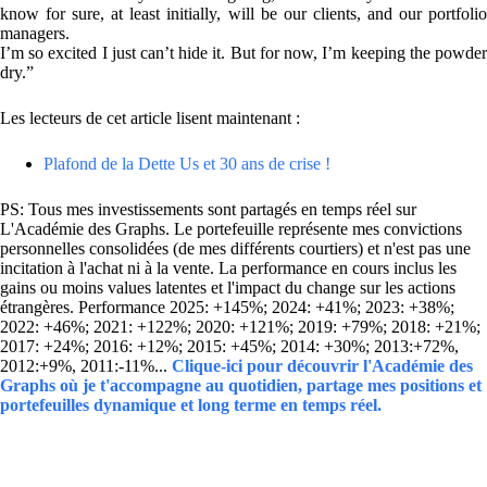
know for sure, at least initially, will be our clients, and our portfolio
managers.
I’m so excited I just can’t hide it. But for now, I’m keeping the powder
dry.”
Les lecteurs de cet article lisent maintenant :
Plafond de la Dette Us et 30 ans de crise !
PS: Tous mes investissements sont partagés en temps réel sur
L'Académie des Graphs. Le portefeuille représente mes convictions
personnelles consolidées (de mes différents courtiers) et n'est pas une
incitation à l'achat ni à la vente. La performance en cours inclus les
gains ou moins values latentes et l'impact du change sur les actions
étrangères. Performance 2025: +145%; 2024: +41%; 2023: +38%;
2022: +46%; 2021: +122%; 2020: +121%; 2019: +79%; 2018: +21%;
2017: +24%; 2016: +12%; 2015: +45%; 2014: +30%; 2013:+72%,
2012:+9%, 2011:-11%...
Clique-ici pour découvrir l'Académie des
Graphs où je t'accompagne au quotidien, partage mes positions et
portefeuilles dynamique et long terme en temps réel.