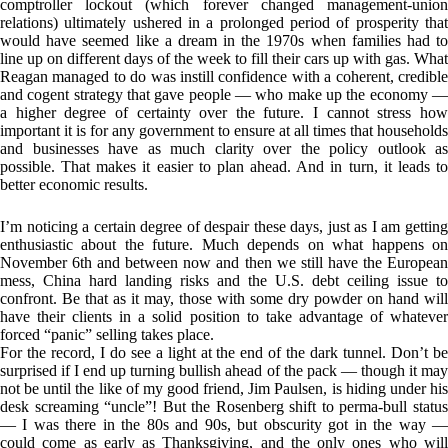
comptroller lockout (which forever changed management-union
relations) ultimately ushered in a prolonged period of prosperity that
would have seemed like a dream in the 1970s when families had to
line up on different days of the week to fill their cars up with gas. What
Reagan managed to do was instill confidence with a coherent, credible
and cogent strategy that gave people — who make up the economy —
a higher degree of certainty over the future. I cannot stress how
important it is for any government to ensure at all times that households
and businesses have as much clarity over the policy outlook as
possible. That makes it easier to plan ahead. And in turn, it leads to
better economic results.
I’m noticing a certain degree of despair these days, just as I am getting
enthusiastic about the future. Much depends on what happens on
November 6th and between now and then we still have the European
mess, China hard landing risks and the U.S. debt ceiling issue to
confront. Be that as it may, those with some dry powder on hand will
have their clients in a solid position to take advantage of whatever
forced “panic” selling takes place.
For the record, I do see a light at the end of the dark tunnel. Don’t be
surprised if I end up turning bullish ahead of the pack — though it may
not be until the like of my good friend, Jim Paulsen, is hiding under his
desk screaming “uncle”! But the Rosenberg shift to perma-bull status
— I was there in the 80s and 90s, but obscurity got in the way —
could come as early as Thanksgiving, and the only ones who will