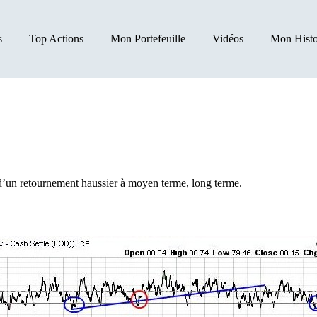
s
Top Actions
Mon Portefeuille
Vidéos
Mon Histo
é d’un retournement haussier à moyen terme, long terme.