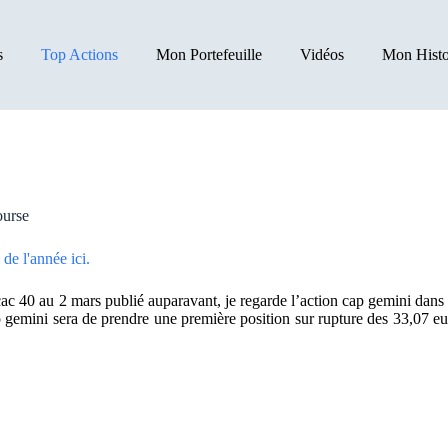
s
Top Actions
Mon Portefeuille
Vidéos
Mon Histo
ourse
de l'année ici.
40 au 2 mars publié auparavant, je regarde l’action cap gemini dans une
ap gemini sera de prendre une première position sur rupture des 33,07 eu