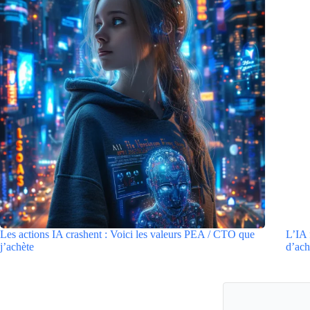
Les actions IA crashent : Voici les valeurs PEA / CTO que
L’IA 
j’achète
d’ach