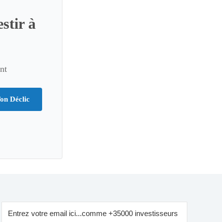
stir à
nt
on Déclic