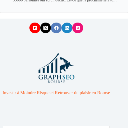
+35000 personnes ont eu un déclic. Est-ce que la prochaine sera toi ?
Investir à Moindre Risque et Retrouver du plaisir en Bourse