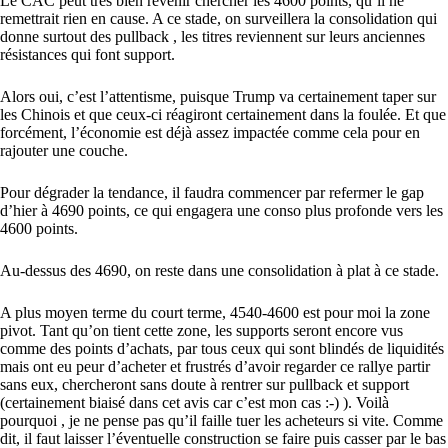
Le CAC peut très bien revenir chercher les 4600 points, qu’il ne
remettrait rien en cause. A ce stade, on surveillera la consolidation qui
donne surtout des pullback , les titres reviennent sur leurs anciennes
résistances qui font support.
Alors oui, c’est l’attentisme, puisque Trump va certainement taper sur
les Chinois et que ceux-ci réagiront certainement dans la foulée. Et que
forcément, l’économie est déjà assez impactée comme cela pour en
rajouter une couche.
Pour dégrader la tendance, il faudra commencer par refermer le gap
d’hier à 4690 points, ce qui engagera une conso plus profonde vers les
4600 points.
Au-dessus des 4690, on reste dans une consolidation à plat à ce stade.
A plus moyen terme du court terme, 4540-4600 est pour moi la zone
pivot. Tant qu’on tient cette zone, les supports seront encore vus
comme des points d’achats, par tous ceux qui sont blindés de liquidités
mais ont eu peur d’acheter et frustrés d’avoir regarder ce rallye partir
sans eux, chercheront sans doute à rentrer sur pullback et support
(certainement biaisé dans cet avis car c’est mon cas :-) ). Voilà
pourquoi , je ne pense pas qu’il faille tuer les acheteurs si vite. Comme
dit, il faut laisser l’éventuelle construction se faire puis casser par le bas