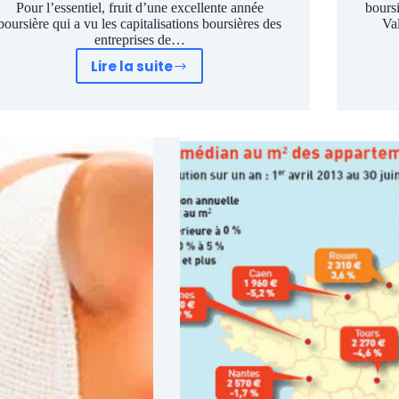
Pour l’essentiel, fruit d’une excellente année
boursi
boursière qui a vu les capitalisations boursières des
Vall
entreprises de…
Lire la suite
Classement
des
20
hommes
milliardaires
les
plus
riches
du
monde