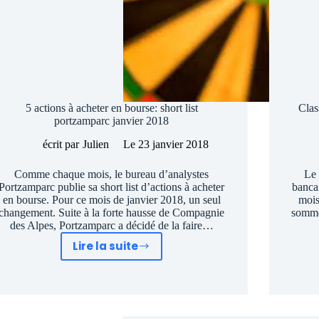
5 actions à acheter en bourse: short list
Clas
portzamparc janvier 2018
écrit par
Julien
Le
23 janvier 2018
Comme chaque mois, le bureau d’analystes
Le 
Portzamparc publie sa short list d’actions à acheter
banca
en bourse. Pour ce mois de janvier 2018, un seul
mois
changement. Suite à la forte hausse de Compagnie
somme
des Alpes, Portzamparc a décidé de la faire…
Lire la suite
5
actions
à
acheter
en