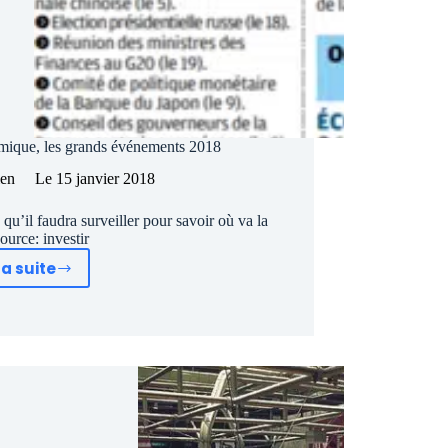
ique, les grands événements 2018
ien
Le
15 janvier 2018
u’il faudra surveiller pour savoir où va la
ource: investir
la suite
Bourse
2018:
Agenda
économique,
les
grands
événements
2018