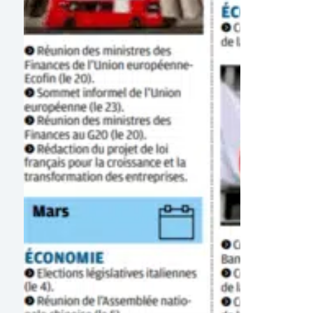
pour
votre
argent
et
votre
épargne