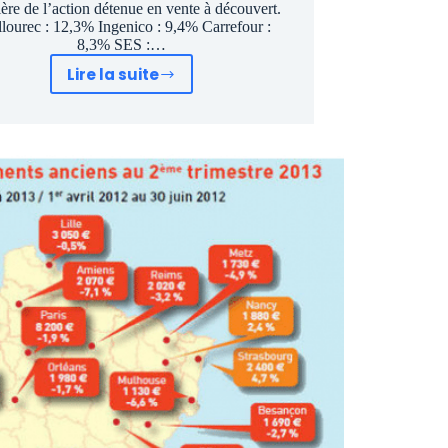
ère de l’action détenue en vente à découvert.
ourec : 12,3% Ingenico : 9,4% Carrefour :
8,3% SES :…
Lire la suite
Classement
2018
des
10
valeurs
les
plus
vendues
à
découvert