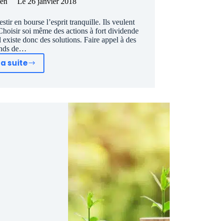
ien
Le
26 janvier 2018
tir en bourse l’esprit tranquille. Ils veulent
 Choisir soi même des actions à fort dividende
l existe donc des solutions. Faire appel à des
nds de…
la suite
Dividendes:
Les
meilleurs
fonds
pour
investir
l’esprit
tranquille