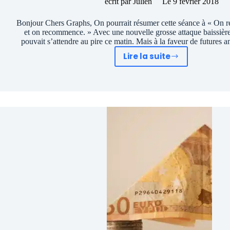
écrit par
Julien
Le
9 février 2018
Bonjour Chers Graphs, On pourrait résumer cette séance à « On 
et on recommence. » Avec une nouvelle grosse attaque baissière
pouvait s’attendre au pire ce matin. Mais à la faveur de futures
Lire la suite
Portefeuille
graphseo
bourse:
trading
watch
list
9
février
2018