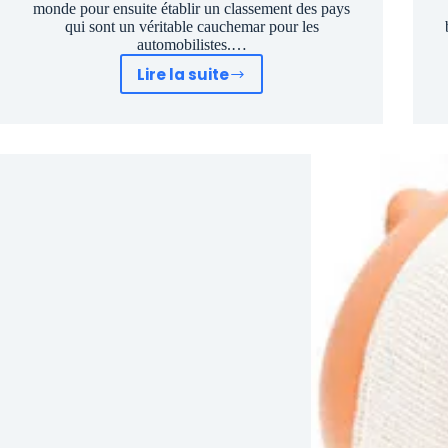
monde pour ensuite établir un classement des pays
qui sont un véritable cauchemar pour les
automobilistes.…
Lire la suite
Quelle
ville
a
le
plus
de
bouchons:
perte
de
temps
et
destruction
économique