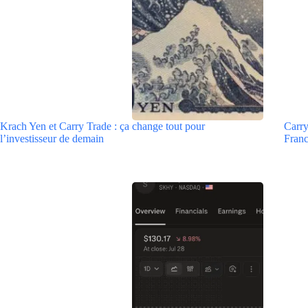
Krach Yen et Carry Trade : ça change tout pour
Carry
l’investisseur de demain
Fran