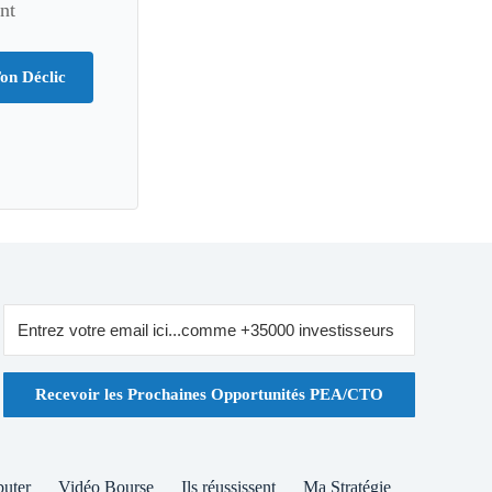
nt
on Déclic
Recevoir les Prochaines Opportunités PEA/CTO
buter
Vidéo Bourse
Ils réussissent
Ma Stratégie