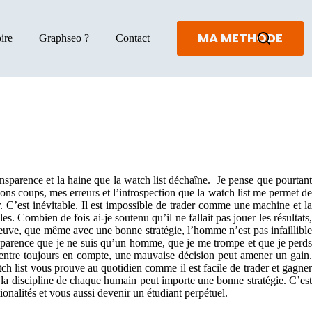
MA METHODE
ire
Graphseo ?
Contact
sparence et la haine que la watch list déchaîne. Je pense que pourtant
 bons coups, mes erreurs et l’introspection que la watch list me permet de
er. C’est inévitable. Il est impossible de trader comme une machine et la
s. Combien de fois ai-je soutenu qu’il ne fallait pas jouer les résultats,
 preuve, que même avec une bonne stratégie, l’homme n’est pas infaillible
ansparence que je ne suis qu’un homme, que je me trompe et que je perds
rentre toujours en compte, une mauvaise décision peut amener un gain.
atch list vous prouve au quotidien comme il est facile de trader et gagner
de la discipline de chaque humain peut importe une bonne stratégie. C’est
onalités et vous aussi devenir un étudiant perpétuel.