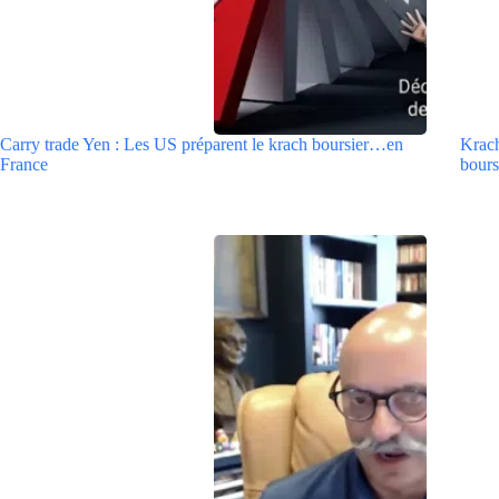
Carry trade Yen : Les US préparent le krach boursier…en
Krach
France
bours