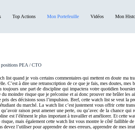
s
Top Actions
Mon Portefeuille
Vidéos
Mon Histo
s positions PEA / CTO
 list quand je vois certains commentaires qui mettent en doute ma tran
 elle. C’est à dire une retranscription de ce que je fais, mes doutes, mes
 y a toujours une part de discipline qui impactera votre quotidien boursi
 du moindre risque que je préconise et ai donc prouver me brûler les aile
je pris des décisions sous l’impulsion. Bref, cette watch list se veut la
 étudiant du marché. La watch list c’est justement vous offrir cette tr
s qu’avoir raison peut amener une perte, ou qu’avec de la chance qui 
line est l’élément le plus important à travailler et améliorer. Et cette w
e risque, mais également cette watch list vous montre le côté faillible 
s devez l’utiliser pour apprendre de mes erreurs, apprendre de mes irrati