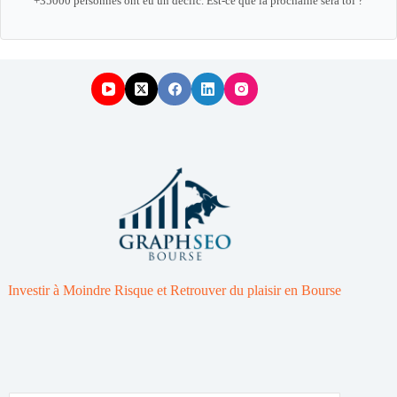
+35000 personnes ont eu un déclic. Est-ce que la prochaine sera toi ?
Investir à Moindre Risque et Retrouver du plaisir en Bourse