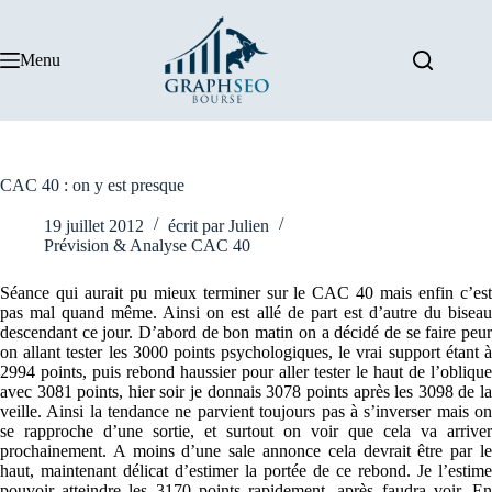
Passer
au
contenu
Menu
CAC 40 : on y est presque
19 juillet 2012
écrit par
Julien
Prévision & Analyse CAC 40
Séance qui aurait pu mieux terminer sur le CAC 40 mais enfin c’est
pas mal quand même. Ainsi on est allé de part est d’autre du biseau
descendant ce jour. D’abord de bon matin on a décidé de se faire peur
on allant tester les 3000 points psychologiques, le vrai support étant à
2994 points, puis rebond haussier pour aller tester le haut de l’oblique
avec 3081 points, hier soir je donnais 3078 points après les 3098 de la
veille. Ainsi la tendance ne parvient toujours pas à s’inverser mais on
se rapproche d’une sortie, et surtout on voir que cela va arriver
prochainement. A moins d’une sale annonce cela devrait être par le
haut, maintenant délicat d’estimer la portée de ce rebond. Je l’estime
pouvoir atteindre les 3170 points rapidement, après faudra voir. En