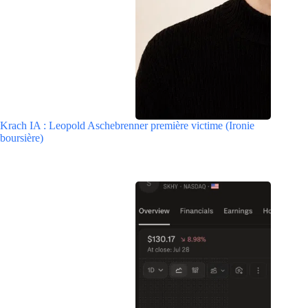
Krach IA : Leopold Aschebrenner première victime (Ironie
boursière)