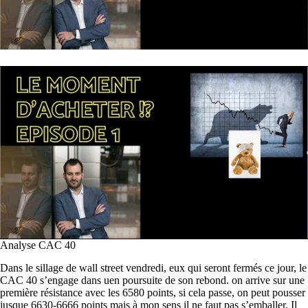
Analyse CAC 40
Dans le sillage de wall street vendredi, eux qui seront fermés ce jour, le
CAC 40 s’engage dans uen poursuite de son rebond. on arrive sur une
première résistance avec les 6580 points, si cela passe, on peut pousser
jusque 6630-6666 points mais à mon sens il ne faut pas s’emballer. Il