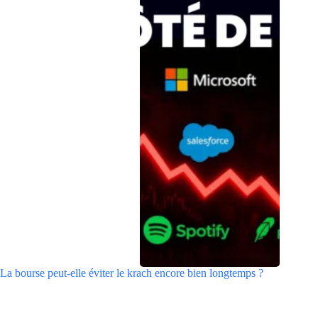
La bourse peut-elle éviter le krach encore bien longtemps ?