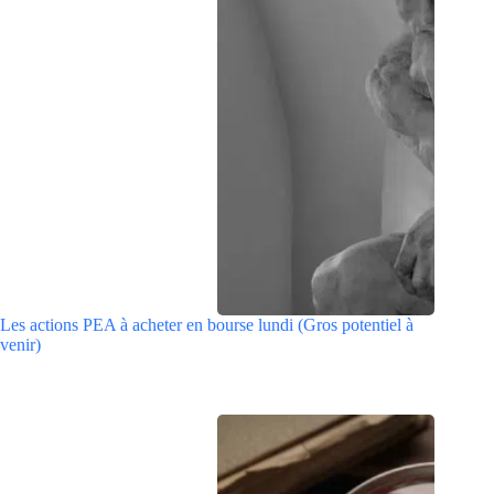
Les actions PEA à acheter en bourse lundi (Gros potentiel à
venir)