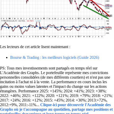
Les lecteurs de cet article lisent maintenant :
Bourse & Trading : les meilleurs logiciels (Guide 2026)
PS: Tous mes investissements sont partagés en temps réel sur
L'Académie des Graphs. Le portefeuille représente mes convictions
personnelles consolidées (de mes différents courtiers) et n'est pas une
incitation à l'achat ni à la vente. La performance en cours inclus les
gains ou moins values latentes et l'impact du change sur les actions
étrangères. Performance 2025: +145%; 2024: +41%; 2023: +38%;
2022: +46%; 2021: +122%; 2020: +121%; 2019: +79%; 2018: +21%;
2017: +24%; 2016: +12%; 2015: +45%; 2014: +30%; 2013:+72%,
2012:+9%, 2011:-11%...
Clique-ici pour découvrir l'Académie des
Graphs où je t'accompagne au quotidien, partage mes positions et
portefeuilles dynamique et long terme en temps réel.