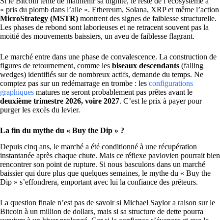
Si le Bitcoin tente de maintenir sa dignité, le reste de l’écosystème a
« pris du plomb dans l’aile ». Ethereum, Solana, XRP et même l’action
MicroStrategy (MSTR)
montrent des signes de faiblesse structurelle.
Les phases de rebond sont laborieuses et ne retracent souvent pas la
moitié des mouvements baissiers, un aveu de faiblesse flagrant.
Le marché entre dans une phase de convalescence. La construction de
figures de retournement, comme les
biseaux descendants
(falling
wedges) identifiés sur de nombreux actifs, demande du temps. Ne
comptez pas sur un redémarrage en trombe : les
configurations
graphiques
matures ne seront probablement pas prêtes avant le
deuxième trimestre 2026, voire 2027
. C’est le prix à payer pour
purger les excès du levier.
La fin du mythe du « Buy the Dip » ?
Depuis cinq ans, le marché a été conditionné à une récupération
instantanée après chaque chute. Mais ce réflexe pavlovien pourrait bien
rencontrer son point de rupture. Si nous basculons dans un marché
baissier qui dure plus que quelques semaines, le mythe du « Buy the
Dip » s’effondrera, emportant avec lui la confiance des prêteurs.
La question finale n’est pas de savoir si Michael Saylor a raison sur le
Bitcoin à un million de dollars, mais si sa structure de dette pourra