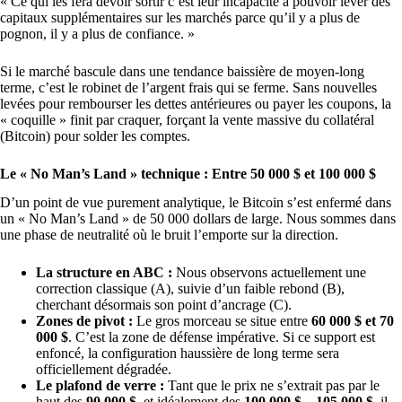
« Ce qui les fera devoir sortir c’est leur incapacité à pouvoir lever des
capitaux supplémentaires sur les marchés parce qu’il y a plus de
pognon, il y a plus de confiance. »
Si le marché bascule dans une tendance baissière de moyen-long
terme, c’est le robinet de l’argent frais qui se ferme. Sans nouvelles
levées pour rembourser les dettes antérieures ou payer les coupons, la
« coquille » finit par craquer, forçant la vente massive du collatéral
(Bitcoin) pour solder les comptes.
Le « No Man’s Land » technique : Entre 50 000 $ et 100 000 $
D’un point de vue purement analytique, le Bitcoin s’est enfermé dans
un « No Man’s Land » de 50 000 dollars de large. Nous sommes dans
une phase de neutralité où le bruit l’emporte sur la direction.
La structure en ABC :
Nous observons actuellement une
correction classique (A), suivie d’un faible rebond (B),
cherchant désormais son point d’ancrage (C).
Zones de pivot :
Le gros morceau se situe entre
60 000 $ et 70
000 $
. C’est la zone de défense impérative. Si ce support est
enfoncé, la configuration haussière de long terme sera
officiellement dégradée.
Le plafond de verre :
Tant que le prix ne s’extrait pas par le
haut des
90 000 $
, et idéalement des
100 000 $ – 105 000 $
, il