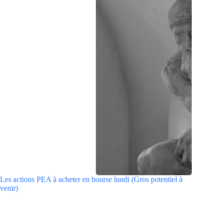
Les actions PEA à acheter en bourse lundi (Gros potentiel à
venir)