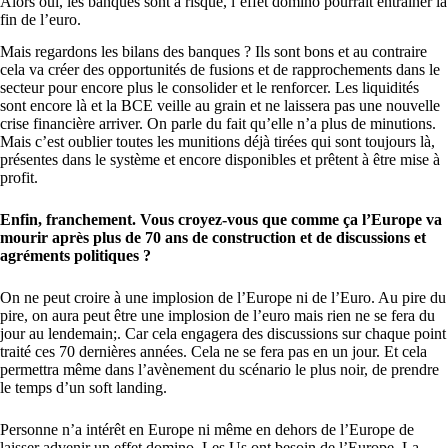
Alors oui, les banques sont à risque, l’effet domino pourrait entraîner la
fin de l’euro.
Mais regardons les bilans des banques ? Ils sont bons et au contraire
cela va créer des opportunités de fusions et de rapprochements dans le
secteur pour encore plus le consolider et le renforcer. Les liquidités
sont encore là et la BCE veille au grain et ne laissera pas une nouvelle
crise financière arriver. On parle du fait qu’elle n’a plus de minutions.
Mais c’est oublier toutes les munitions déjà tirées qui sont toujours là,
présentes dans le système et encore disponibles et prêtent à être mise à
profit.
Enfin, franchement. Vous croyez-vous que comme ça l’Europe va
mourir après plus de 70 ans de construction et de discussions et
agréments politiques ?
On ne peut croire à une implosion de l’Europe ni de l’Euro. Au pire du
pire, on aura peut être une implosion de l’euro mais rien ne se fera du
jour au lendemain;. Car cela engagera des discussions sur chaque point
traité ces 70 dernières années. Cela ne se fera pas en un jour. Et cela
permettra même dans l’avènement du scénario le plus noir, de prendre
le temps d’un soft landing.
Personne n’a intérêt en Europe ni même en dehors de l’Europe de
laisser advenir un effet domino. Les Us ont besoin de l’Europe, La