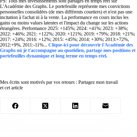
PS: Tous mes investissements sont partagés en temps réel sur
L'Académie des Graphs. Le portefeuille représente mes convictions
personnelles consolidées (de mes différents courtiers) et n'est pas une
incitation à l'achat ni à la vente. La performance en cours inclus les
gains ou moins values latentes et l'impact du change sur les actions
étrangères. Performance 2025: +145%; 2024: +41%; 2023: +38%;
2022: +46%; 2021: +122%; 2020: +121%; 2019: +79%; 2018: +21%;
2017: +24%; 2016: +12%; 2015: +45%; 2014: +30%; 2013:+72%,
2012:+9%, 2011:-11%...
Clique-ici pour découvrir l'Académie des
Graphs où je t'accompagne au quotidien, partage mes positions et
portefeuilles dynamique et long terme en temps réel.
Mes écrits sont motivés par vos retours : Partagez mon travail
et cet article