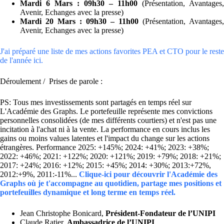
Mardi 6 Mars : 09h30 – 11h00
(Présentation, Avantages,
Avenir, Echanges avec la presse)
Mardi 20 Mars : 09h30 – 11h00
(Présentation, Avantages,
Avenir, Echanges avec la presse)
J'ai préparé une liste de mes actions favorites PEA et CTO pour le reste
de l'année ici.
Déroulement / Prises de parole :
PS: Tous mes investissements sont partagés en temps réel sur
L'Académie des Graphs. Le portefeuille représente mes convictions
personnelles consolidées (de mes différents courtiers) et n'est pas une
incitation à l'achat ni à la vente. La performance en cours inclus les
gains ou moins values latentes et l'impact du change sur les actions
étrangères. Performance 2025: +145%; 2024: +41%; 2023: +38%;
2022: +46%; 2021: +122%; 2020: +121%; 2019: +79%; 2018: +21%;
2017: +24%; 2016: +12%; 2015: +45%; 2014: +30%; 2013:+72%,
2012:+9%, 2011:-11%...
Clique-ici pour découvrir l'Académie des
Graphs où je t'accompagne au quotidien, partage mes positions et
portefeuilles dynamique et long terme en temps réel.
Jean Christophe Bonicard,
Président-Fondateur de l’UNIPI
Claude Ratier,
Ambassadrice de l’UNIPI