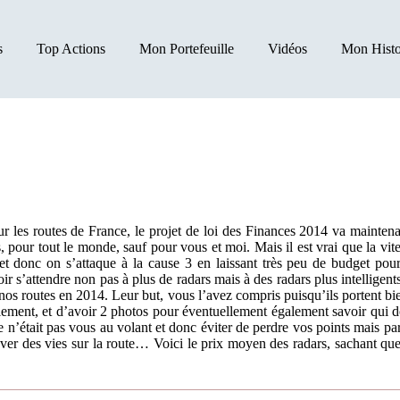
s
Top Actions
Mon Portefeuille
Vidéos
Mon Histo
r les routes de France, le projet de loi des Finances 2014 va mainten
 pour tout le monde, sauf pour vous et moi. Mais il est vrai que la vite
, et donc on s’attaque à la cause 3 en laissant très peu de budget po
lloir s’attendre non pas à plus de radars mais à des radars plus intelligen
r nos routes en 2014. Leur but, vous l’avez compris puisqu’ils portent b
alement, et d’avoir 2 photos pour éventuellement également savoir qui
e n’était pas vous au volant et donc éviter de perdre vos points mais pa
er des vies sur la route… Voici le prix moyen des radars, sachant que