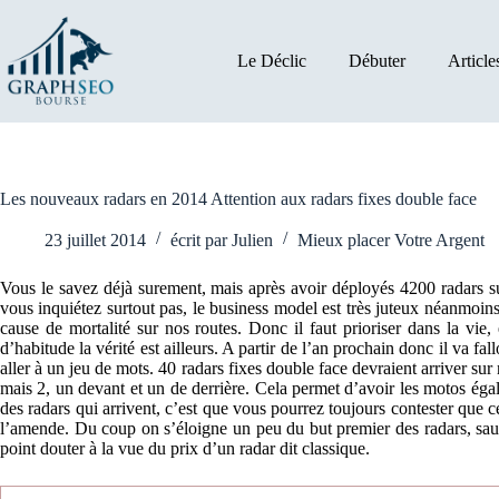
Passer
au
contenu
Le Déclic
Débuter
Article
Les nouveaux radars en 2014 Attention aux radars fixes double face
23 juillet 2014
écrit par
Julien
Mieux placer Votre Argent
Vous le savez déjà surement, mais après avoir déployés 4200 radars su
vous inquiétez surtout pas, le business model est très juteux néanmoins,
cause de mortalité sur nos routes. Donc il faut prioriser dans la vie
d’habitude la vérité est ailleurs. A partir de l’an prochain donc il va fa
aller à un jeu de mots. 40 radars fixes double face devraient arriver su
mais 2, un devant et un de derrière. Cela permet d’avoir les motos ég
des radars qui arrivent, c’est que vous pourrez toujours contester que c
l’amende. Du coup on s’éloigne un peu du but premier des radars, sauv
point douter à la vue du prix d’un radar dit classique.