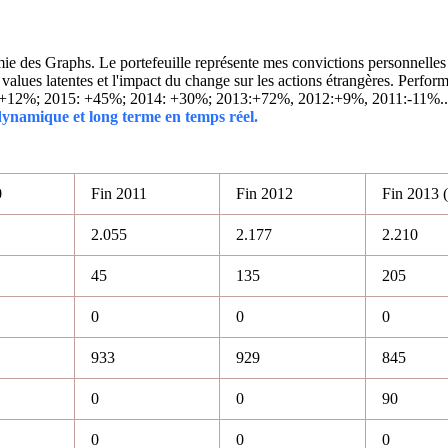
 des Graphs. Le portefeuille représente mes convictions personnelles con
ins values latentes et l'impact du change sur les actions étrangères. 
 +12%; 2015: +45%; 2014: +30%; 2013:+72%, 2012:+9%, 2011:-11%.
 dynamique et long terme en temps réel.
0
Fin 2011
Fin 2012
Fin 2013 (
2.055
2.177
2.210
45
135
205
0
0
0
933
929
845
0
0
90
0
0
0