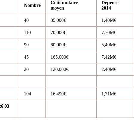
Coût unitaire
Dépense
Nombre
moyen
2014
40
35.000€
1,40M€
110
70.000€
7,70M€
90
60.000€
5,40M€
45
165.000€
7,42M€
20
120.000€
2,40M€
104
16.490€
1,71M€
26,03