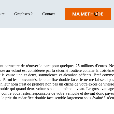
MA METHODE
ire
Graphseo ?
Contact
ant permettre de rénover le parc pour quelques 25 millions d’euros. Ne
sse au volant est considérée par la sécurité routière comme la troisième
ur la cause une et deux, somnolence et alcool/stupéfiants. Bref comme
ts. Parmi les nouveautés, le radar fixe double face. Je ne me laisserai pas
ien leur nom c’est de prendre non pas un cliché de votre excès de vitesse
 double qui quand deux voitures sont au même niveau. Le gros avantage
r contre vous restez responsable de votre véhicule et devrait donc payer
 le prix du radar fixe double face semble largement sous évalué à n’en