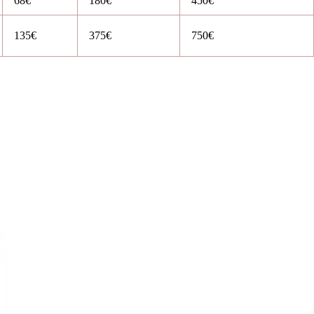
68€
180€
450€
135€
375€
750€