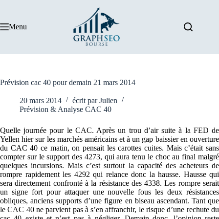
Passer
au
contenu
Menu
Prévision cac 40 pour demain 21 mars 2014
20 mars 2014
écrit par
Julien
Prévision & Analyse CAC 40
Quelle journée pour le CAC. Après un trou d’air suite à la FED de
Yellen hier sur les marchés américains et à un gap baissier en ouverture
du CAC 40 ce matin, on pensait les carottes cuites. Mais c’était sans
compter sur le support des 4273, qui aura tenu le choc au final malgré
quelques incursions. Mais c’est surtout la capacité des acheteurs de
rompre rapidement les 4292 qui relance donc la hausse. Hausse qui
sera directement confronté à la résistance des 4338. Les rompre serait
un signe fort pour attaquer une nouvelle fous les deux résistances
obliques, anciens supports d’une figure en biseau ascendant. Tant que
le CAC 40 ne parvient pas à s’en affranchir, le risque d’une rechute du
cac 40 existe et n’est pas à négliger. Demain donc, l’opinion reste