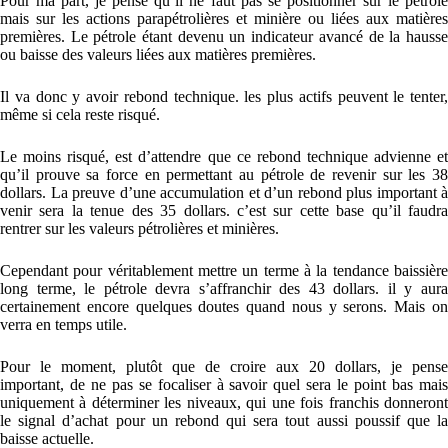
Pour ma part, je pense qu’il ne faut pas se positionner sur le pétrole
mais sur les actions parapétrolières et minière ou liées aux matières
premières. Le pétrole étant devenu un indicateur avancé de la hausse
ou baisse des valeurs liées aux matières premières.
Il va donc y avoir rebond technique. les plus actifs peuvent le tenter,
même si cela reste risqué.
Le moins risqué, est d’attendre que ce rebond technique advienne et
qu’il prouve sa force en permettant au pétrole de revenir sur les 38
dollars. La preuve d’une accumulation et d’un rebond plus important à
venir sera la tenue des 35 dollars. c’est sur cette base qu’il faudra
rentrer sur les valeurs pétrolières et minières.
Cependant pour véritablement mettre un terme à la tendance baissière
long terme, le pétrole devra s’affranchir des 43 dollars. il y aura
certainement encore quelques doutes quand nous y serons. Mais on
verra en temps utile.
Pour le moment, plutôt que de croire aux 20 dollars, je pense
important, de ne pas se focaliser à savoir quel sera le point bas mais
uniquement à déterminer les niveaux, qui une fois franchis donneront
le signal d’achat pour un rebond qui sera tout aussi poussif que la
baisse actuelle.