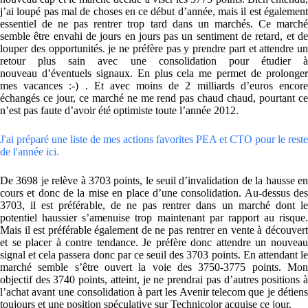
j’ai loupé pas mal de choses en ce début d’année, mais il est également
essentiel de ne pas rentrer trop tard dans un marchés. Ce marché
semble être envahi de jours en jours pas un sentiment de retard, et de
louper des opportunités. je ne préfère pas y prendre part et attendre un
retour plus sain avec une consolidation pour étudier à
nouveau d’éventuels signaux. En plus cela me permet de prolonger
mes vacances :-) . Et avec moins de 2 milliards d’euros encore
échangés ce jour, ce marché ne me rend pas chaud chaud, pourtant ce
n’est pas faute d’avoir été optimiste toute l’année 2012.
J'ai préparé une liste de mes actions favorites PEA et CTO pour le reste
de l'année ici.
De 3698 je relève à 3703 points, le seuil d’invalidation de la hausse en
cours et donc de la mise en place d’une consolidation. Au-dessus des
3703, il est préférable, de ne pas rentrer dans un marché dont le
potentiel haussier s’amenuise trop maintenant par rapport au risque.
Mais il est préférable également de ne pas rentrer en vente à découvert
et se placer à contre tendance. Je préfère donc attendre un nouveau
signal et cela passera donc par ce seuil des 3703 points. En attendant le
marché semble s’être ouvert la voie des 3750-3775 points. Mon
objectif des 3740 points, atteint, je ne prendrai pas d’autres positions à
l’achat avant une consolidation à part les Avenir telecom que je détiens
toujours et une position spéculative sur Technicolor acquise ce jour.