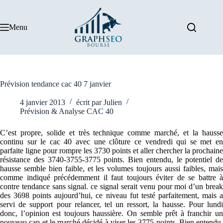
Passer
au
contenu
Menu
Prévision tendance cac 40 7 janvier
4 janvier 2013
écrit par
Julien
Prévision & Analyse CAC 40
C’est propre, solide et très technique comme marché, et la hausse
continu sur le cac 40 avec une clôture ce vendredi qui se met en
parfaite ligne pour rompre les 3730 points et aller chercher la prochaine
résistance des 3740-3755-3775 points. Bien entendu, le potentiel de
hausse semble bien faible, et les volumes toujours aussi faibles, mais
comme indiqué précédemment il faut toujours éviter de se battre à
contre tendance sans signal. ce signal serait venu pour moi d’un break
des 3698 points aujourd’hui, ce niveau fut testé parfaitement, mais a
servi de support pour relancer, tel un ressort, la hausse. Pour lundi
donc, l’opinion est toujours haussière. On semble prêt à franchir un
nouveau cap et le marché décidé à viser les 3775 points. Bien entendu,