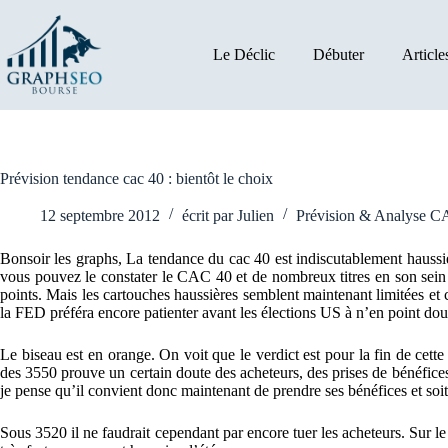
Passer
au
contenu
Le Déclic
Débuter
Article
Prévision tendance cac 40 : bientôt le choix
12 septembre 2012
écrit par
Julien
Prévision & Analyse 
Bonsoir les graphs, La tendance du cac 40 est indiscutablement haussièr
vous pouvez le constater le CAC 40 et de nombreux titres en son sein 
points. Mais les cartouches haussières semblent maintenant limitées et
la FED préféra encore patienter avant les élections US à n’en point dou
Le biseau est en orange. On voit que le verdict est pour la fin de cet
des 3550 prouve un certain doute des acheteurs, des prises de bénéfices 
je pense qu’il convient donc maintenant de prendre ses bénéfices et soit
Sous 3520 il ne faudrait cependant par encore tuer les acheteurs. Sur l