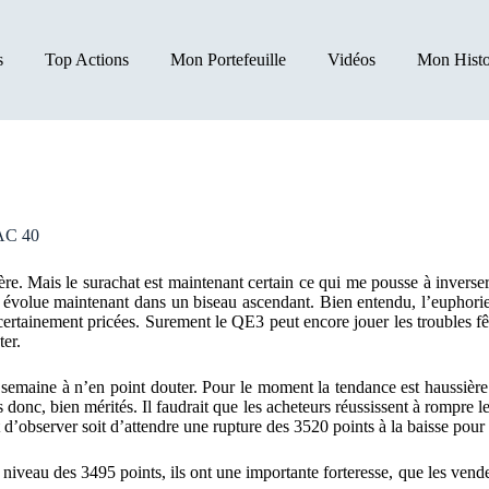
s
Top Actions
Mon Portefeuille
Vidéos
Mon Histo
CAC 40
e. Mais le surachat est maintenant certain ce qui me pousse à inverser 
évolue maintenant dans un biseau ascendant. Bien entendu, l’euphorie 
 certainement pricées. Surement le QE3 peut encore jouer les troubles 
ter.
te semaine à n’en point douter. Pour le moment la tendance est haussiè
donc, bien mérités. Il faudrait que les acheteurs réussissent à rompre le
 d’observer soit d’attendre une rupture des 3520 points à la baisse pour 
e niveau des 3495 points, ils ont une importante forteresse, que les ven