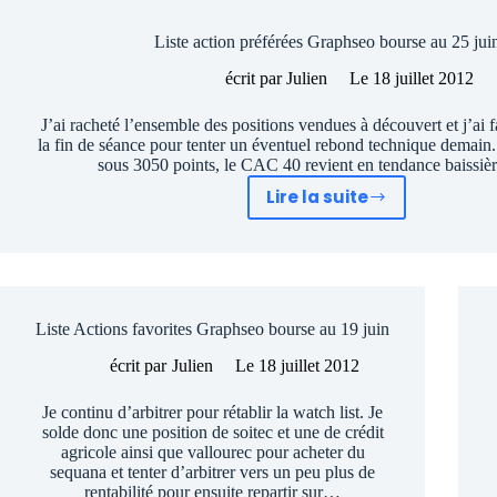
des
Liste action préférées Graphseo bourse au 25 jui
actions
préférées
écrit par
Julien
Le
18 juillet 2012
pour
le
J’ai racheté l’ensemble des positions vendues à découvert et j’ai f
la fin de séance pour tenter un éventuel rebond technique demain. 
mois
sous 3050 points, le CAC 40 revient en tendance baissiè
de
Lire la suite
juillet
Liste
action
préférées
Graphseo
bourse
Liste Actions favorites Graphseo bourse au 19 juin
au
25
écrit par
Julien
Le
18 juillet 2012
juin
Je continu d’arbitrer pour rétablir la watch list. Je
solde donc une position de soitec et une de crédit
agricole ainsi que vallourec pour acheter du
sequana et tenter d’arbitrer vers un peu plus de
rentabilité pour ensuite repartir sur…