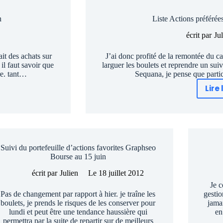
n
Liste Actions préférée
écrit par
Ju
ait des achats sur
J’ai donc profité de la remontée du c
il faut savoir que
larguer les boulets et reprendre un suiv
re. tant…
Sequana, je pense que parti
Lire 
Suivi du portefeuille d’actions favorites Graphseo
Bourse au 15 juin
écrit par
Julien
Le
18 juillet 2012
Je c
Pas de changement par rapport à hier. je traîne les
gestio
boulets, je prends le risques de les conserver pour
jamai
lundi et peut être une tendance haussière qui
en
permettra par la suite de repartir sur de meilleurs