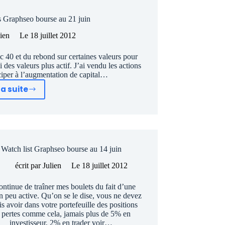
s Graphseo bourse au 21 juin
lien
Le
18 juillet 2012
ac 40 et du rebond sur certaines valeurs pour
i des valeurs plus actif. J’ai vendu les actions
ciper à l’augmentation de capital…
la suite
Liste
Actions
préférées
Graphseo
bourse
Watch list Graphseo bourse au 14 juin
au
21
écrit par
Julien
Le
18 juillet 2012
juin
ontinue de traîner mes boulets du fait d’une
n peu active. Qu’on se le dise, vous ne devez
s avoir dans votre portefeuille des positions
 pertes comme cela, jamais plus de 5% en
investisseur, 2% en trader voir…