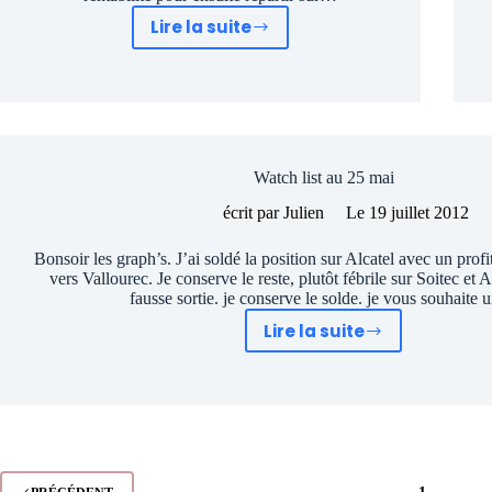
Lire la suite
Liste
Actions
favorites
Graphseo
bourse
au
Watch list au 25 mai
19
juin
écrit par
Julien
Le
19 juillet 2012
Bonsoir les graph’s. J’ai soldé la position sur Alcatel avec un profi
vers Vallourec. Je conserve le reste, plutôt fébrile sur Soitec et 
fausse sortie. je conserve le solde. je vous souhaite
Lire la suite
Watch
list
au
25
mai