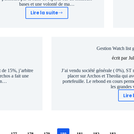
bases et une volonté de ma…
Lire la suite
Suivi
du
portefeuille
d’actions
favorites
Gestion Watch list 
Graphseo
Bourse
écrit par
Ju
au
15
t de 15%, j’arbitre
J’ai vendu société générale ( 0%), ST
Archos a fait une
placer sur Archos et Theolia qui a
juin
 un…
portefeuille. Le rebond en cours permet
les grandes 
Lire 