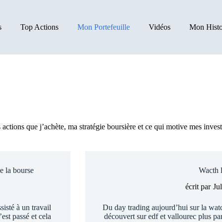
s
Top Actions
Mon Portefeuille
Vidéos
Mon Histo
actions que j’achète, ma stratégie boursière et ce qui motive mes inves
e la bourse
Wacth li
écrit par
Ju
sisté à un travail
Du day trading aujourd’hui sur la watch
est passé et cela
découvert sur edf et vallourec plus par