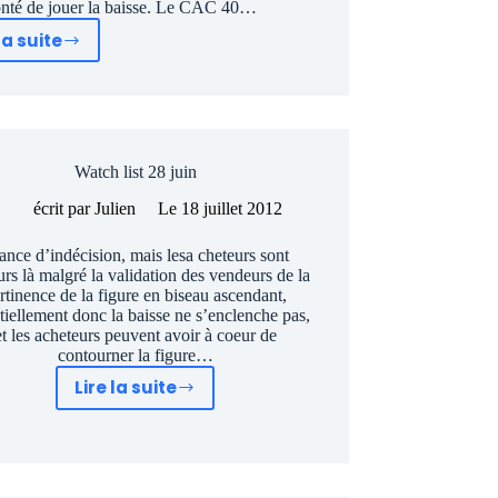
lonté de jouer la baisse. Le CAC 40…
la suite
Wacth
list
au
2
juillet
Watch list 28 juin
écrit par
Julien
Le
18 juillet 2012
ance d’indécision, mais lesa cheteurs sont
urs là malgré la validation des vendeurs de la
rtinence de la figure en biseau ascendant,
tiellement donc la baisse ne s’enclenche pas,
et les acheteurs peuvent avoir à coeur de
contourner la figure…
Lire la suite
Watch
list
28
juin