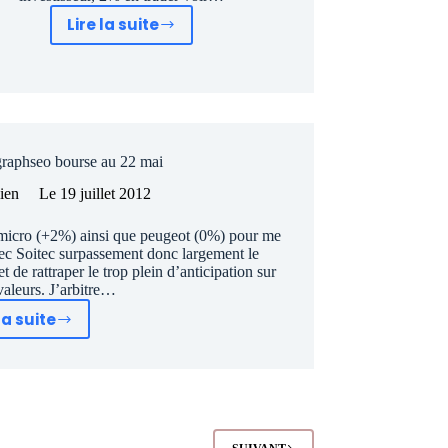
Lire la suite
Watch
list
Graphseo
bourse
au
14
graphseo bourse au 22 mai
juin
lien
Le
19 juillet 2012
 micro (+2%) ainsi que peugeot (0%) pour me
vec Soitec surpassement donc largement le
 de rattraper le trop plein d’anticipation sur
valeurs. J’arbitre…
la suite
Gestion
Watch
list
graphseo
bourse
au