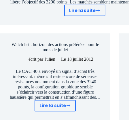
libère l’objectif des 3290 points. Les marchés semblent maintena
Lire la suite
6
actions
à
vendre
à
Watch list : horizon des actions préférées pour le
découvert
mois de juillet
pour
jouer
écrit par
Julien
Le
18 juillet 2012
la
Le CAC 40 a envoyé un signal d’achat très
consolidation
intéressant. même s’il reste encore de sérieuses
de
résistances notamment dans la zone des 3240
la
points, la configuration graphique semble
s’éclaircir vers la construction d’une figure
bourse
haussière qui permettrait en s’affranchissant des…
Lire la suite
Watch
list
:
horizon