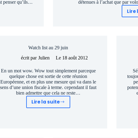
nt penser qu’ils…
détenues à l’achat que par vo
Lire 
Watch list au 29 juin
écrit par
Julien
Le
18 août 2012
En un mot wow. Wow tout simplement parceque
Sé
quelque chose est sortie de cette réunion
toujo
Européenne, et en plus une mesure qui va dans le
pe
sens d’une union fiscale à terme. cependant il faut
poten
bien admettre que cela ne reste…
Lire la suite
Watch
list
au
29
juin