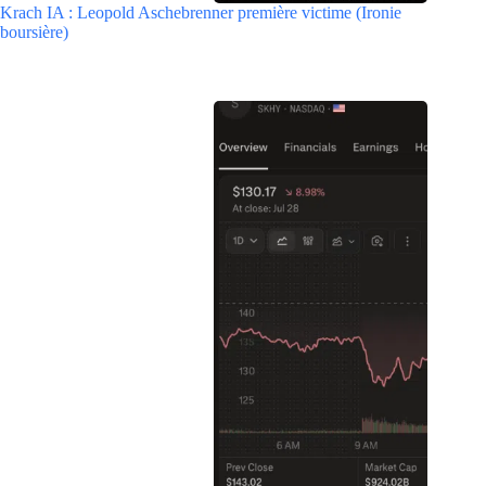
Krach IA : Leopold Aschebrenner première victime (Ironie
boursière)