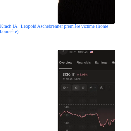
Krach IA : Leopold Aschebrenner première victime (Ironie
boursière)