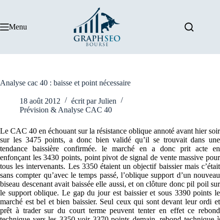
Passer
au
contenu
Menu
Analyse cac 40 : baisse et point nécessaire
18 août 2012
écrit par
Julien
Prévision & Analyse CAC 40
Le CAC 40 en échouant sur la résistance oblique annoté avant hier soir
sur les 3475 points, a donc bien validé qu’il se trouvait dans une
tendance baissière confirmée. le marché en a donc prit acte en
enfonçant les 3430 points, point pivot de signal de vente massive pour
tous les intervenants. Les 3350 étaient un objectif baissier mais c’était
sans compter qu’avec le temps passé, l’oblique support d’un nouveau
biseau descenant avait baissée elle aussi, et on clôture donc pil poil sur
le support oblique. Le gap du jour est baissier et sous 3390 points le
marché est bel et bien baissier. Seul ceux qui sont devant leur ordi et
prêt à trader sur du court terme peuvent tenter en effet ce rebond
technique vers les 3350 voir 3370 points demain. rebond technique à