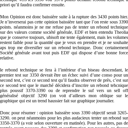
priori qu’il faudra confirmer ensuite.
Mon Opinion est donc baissière suite à la rupture des 3430 points hier.
Je n’inverserai pas cette opinion baissière tant que l’on reste sous 3390
points. néanmoins je ne me refuse pas de tenter un rebond technique
sur des valeurs comme société générale, EDF et bien entendu Theolia
que je conserve toujours, ubisoft me tente également, mais les volumes
restent faible pour la quantité que je veux en prendre et je ne souhaite
aps trop me diversifier sur un rebond technique. Donc certainement
Société générale avant tout puis EDF qui dispose d’une bonne force
relative.
le rebond technique se fera à l’intérieur d’un biseau descendant, le
premier test sur 3350 devrait être un échec suivi d’une conso pour un
second test, c’est ce second test qu’il faudra observer de près, c’est sur
ce second test que le marché décidera d’inscrire un rebond tehcnique
plus poussif 3370-3390 ou de reprendre le suf vers un sell off
généralisé objectif 3290 (on voit d’ailleurs mon oblique sur le
graphique qui est un trend haussier fait sur graphique journalier.
Donc pour résumer : opinion baissière sous 3390 objectif serait 3265-
3290. on peut néanmoins pour les plus audacieux tenter un rebond sur
3350-3370 (a voir selon ouverture en matinée). Pour les autres, pas de