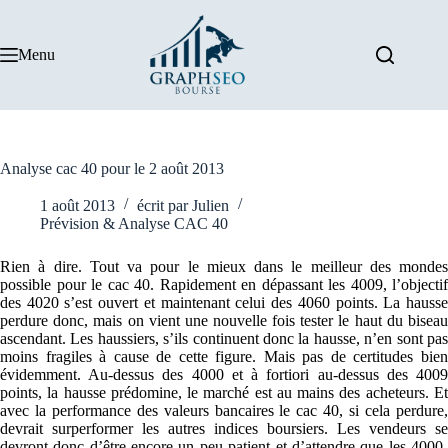
Passer
au
contenu
Menu
Analyse cac 40 pour le 2 août 2013
1 août 2013
écrit par
Julien
Prévision & Analyse CAC 40
Rien à dire. Tout va pour le mieux dans le meilleur des mondes
possible pour le cac 40. Rapidement en dépassant les 4009, l’objectif
des 4020 s’est ouvert et maintenant celui des 4060 points. La hausse
perdure donc, mais on vient une nouvelle fois tester le haut du biseau
ascendant. Les haussiers, s’ils continuent donc la hausse, n’en sont pas
moins fragiles à cause de cette figure. Mais pas de certitudes bien
évidemment. Au-dessus des 4000 et à fortiori au-dessus des 4009
points, la hausse prédomine, le marché est au mains des acheteurs. Et
avec la performance des valeurs bancaires le cac 40, si cela perdure,
devrait surperformer les autres indices boursiers. Les vendeurs se
devront donc d’être encore un peu patient et d’attendre que les 4000-