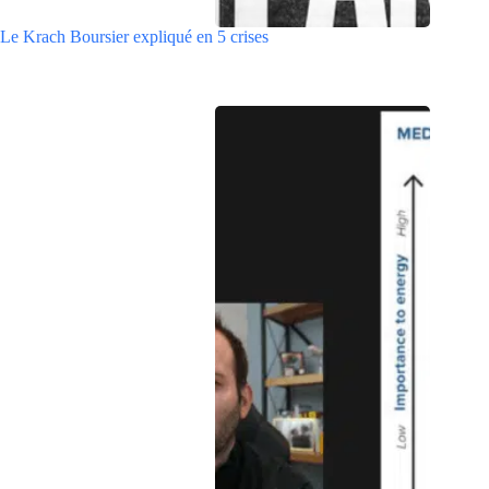
Le Krach Boursier expliqué en 5 crises