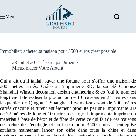
Passer
au
contenu
Menu
Immobilier: acheter sa maison pour 3500 euros c’est possible
23 juillet 2014
écrit par
Julien
Mieux placer Votre Argent
Qui a dit qu’il faillait payer une fortune pour s’offrir une maison de
200 mètres carrés. Grâce à l’imprimerie 3D, la société Chinoise
Shanghai Winsun decoration design engineering & co (oui le nom est
long) vient de réaliser la production de 10 maisons en 24 heures dans
le quartier de Qingpu à Shanghai. Les maisons sont de 200 mètres
carrés chacune et furent entièrement produite par une imprimante 3D
de 32 mètres de long et 10 mètres de large. L’imprimante imprime un
matériau à base de béton et de fibre de verre ce qui fait de ces maisons
des reine de l’écologie et tout cela pour 3500 euros. L’entreprise
souhaite maintenant lancer son offre dans toute la chine et dans
quelques années à l’international. Bien entendu, il faudra acheter un