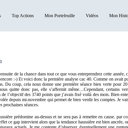
s
Top Actions
Mon Portefeuille
Vidéos
Mon Histo
40
ensuite de la chance dans tout ce que vous entreprendrez cette année, c
…encore :-) Et voici donc la première analyse cac 40. Comme on avait pu
ains. Du coup, cela nous donne une première séance bien verte pour 201
nous quitte donc pas, elle s’affermit même…Cependant, certains ver
n de l’objectif des 3740 points que j’avais fixé voilà des mois. Bien e
olée depuis mi-novembre qui permet de bien verdir les comptes. Je vais 
les prochaines séances.
aussière prédomine au-dessus et ne sera pas à remettre en cause. par co
ffet ce gap intervient alors que la tendance haussière est bien ancrée,
es niveaux actuels. Je me contente d’observer, éventuellement une ruptu