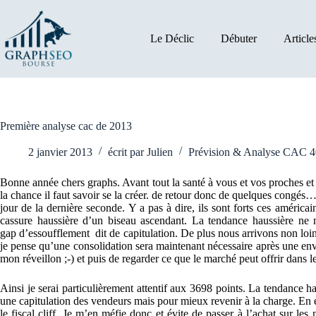
Passer
au
contenu
Le Déclic
Débuter
Article
Première analyse cac de 2013
2 janvier 2013
écrit par
Julien
Prévision & Analyse CAC 
Bonne année chers graphs. Avant tout la santé à vous et vos proches et 
la chance il faut savoir se la créer. de retour donc de quelques congés
jour de la dernière seconde. Y a pas à dire, ils sont forts ces améric
cassure haussière d’un biseau ascendant. La tendance haussière ne 
gap d’essoufflement dit de capitulation. De plus nous arrivons non loi
je pense qu’une consolidation sera maintenant nécessaire après une env
mon réveillon ;-) et puis de regarder ce que le marché peut offrir dans 
Ainsi je serai particulièrement attentif aux 3698 points. La tendance h
une capitulation des vendeurs mais pour mieux revenir à la charge. En e
le fiscal cliff. Je m’en méfie donc et évite de passer à l’achat sur l