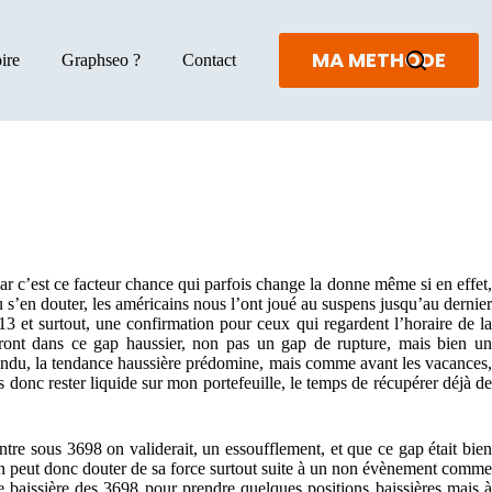
MA METHODE
ire
Graphseo ?
Contact
ar c’est ce facteur chance qui parfois change la donne même si en effet,
 s’en douter, les américains nous l’ont joué au suspens jusqu’au dernier
3 et surtout, une confirmation pour ceux qui regardent l’horaire de la
ront dans ce gap haussier, non pas un gap de rupture, mais bien un
ntendu, la tendance haussière prédomine, mais comme avant les vacances,
donc rester liquide sur mon portefeuille, le temps de récupérer déjà de
ntre sous 3698 on validerait, un essoufflement, et que ce gap était bien
 on peut donc douter de sa force surtout suite à un non évènement comme
re baissière des 3698 pour prendre quelques positions baissières mais à