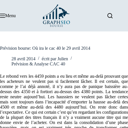
Passer
au
contenu
Menu
Prévision bourse: Où ira le cac 40 le 29 avril 2014
28 avril 2014
écrit par
Julien
Prévision & Analyse CAC 40
Le rebond vers les 4459 points a eu lieu et même au-delà prouvant que
les acheteurs ne veulent pas si facilement lâcher. Il est certain, que
comme je l’ai déjà annoté, il n’y aura pas de panique baissière au-
dessus des 4350 et à fortiori au-dessus des 4380 points. La tendance
reste neutre aujourd’hui. Les haussiers ne veulent pas lâcher certes
mais sont toujours dans l’incapacité d’emporter la hausse au-delà des
4500 et même au-delà des 4480 aujourd’hui. On reste donc dans
l’expectative. Ce qui est certain c’est qu’en regardant les configurations
de la plupart des titres français il n’y a vraiment aucune titre qui me
donne envie de l’acheter. On est dans la consolidation d’une phase
haussière, mais on est vraiment très proche de transformer cette