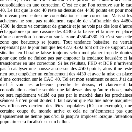
consolidation en une correction. C’est ce que l’on retrouve sur le cac
40. Le fait que le cac 40 reste au-dessus des 4430 points est pour moi
le niveau pivot entre une consolidation et une correction. Mais si les
acheteurs ne sont pas rapidement capable de s’affranchir des 4480-
4500, le doute va continuer de grandir et je ne vois pas dès lors d’autre
échappatoire qu’une cassure des 4430 à la baisse et la mise en place
d’une correction à nouveau sur la zone 4350-4380. Et c’est sur cette
zone que beaucoup se jouera. Tout tendance baissière, ne verrait
cependant pas le jour tant que les 4273-4292 font office de support. La
situation en Ukraine laisse toujours selon moi planer trop de doutes
pour que cela ne finisse pas par emporter la tendance haussière et la
transformer en une correction. Si les résultats, FED et BCE n’arrivent
pas à catalyser une hausse au-dessus des 4500 points, alors il ne reste
rien pour empêcher un enfoncement des 4430 et avec la mise en place
d’une correction sur le CAC 40. Tel est mon sentiment ce soir. J’ai du
mal à voir les acheteurs prendre le dessus, et clairement la
consolidation actuelle semble une faiblesse plus qu’autre chose, mais
ce sera rapidement validé ou pas par le marché dans les prochaines
séances à n’en point douter. Il faut savoir que Poutine adore maquiller
ses offensives derrière des fêtes populaires (JO par exemple), une
certaine coupe du monde arrive et cela ne m’étonnerait pas que
l’apaisement ne tienne pas d’ici là jusqu’a imploser lorsque l’attention
populaire sera focalisée sur un ballon.