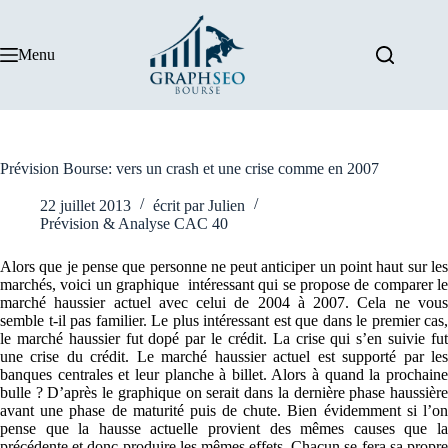
Passer
au
contenu
Menu
Prévision Bourse: vers un crash et une crise comme en 2007
22 juillet 2013
écrit par
Julien
Prévision & Analyse CAC 40
Alors que je pense que personne ne peut anticiper un point haut sur les
marchés, voici un graphique intéressant qui se propose de comparer le
marché haussier actuel avec celui de 2004 à 2007. Cela ne vous
semble t-il pas familier. Le plus intéressant est que dans le premier cas,
le marché haussier fut dopé par le crédit. La crise qui s’en suivie fut
une crise du crédit. Le marché haussier actuel est supporté par les
banques centrales et leur planche à billet. Alors à quand la prochaine
bulle ? D’après le graphique on serait dans la dernière phase haussière
avant une phase de maturité puis de chute. Bien évidemment si l’on
pense que la hausse actuelle provient des mêmes causes que la
précédente et donc produire les mêmes effets. Chacun se fera sa propre