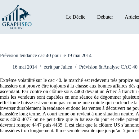
Passer
au
contenu
Le Déclic
Débuter
Article
Prévision tendance cac 40 pour le 19 mai 2014
16 mai 2014
écrit par
Julien
Prévision & Analyse CAC 40
Extrême volatilité sur le cac 40. le marché est redevenu très propice aux
haussiers ont prouvé être toujours à la chasse aux bonnes affaires dès 
ascendant. Par contre on clôture sous 4460 devant un échec à franchir 
mois les vendeurs sont capables en une séance de dégommer plusieurs s
effet toute baisse est vue non pas comme une crainte qui enclenche la 
inverser durablement la tendance et donc les ventes à découvert ne po
haussière long terme. A court terme on revient à une situation neutre. 
sous 4060-4077 on ne peut dire que la hausse du jour et celle potent
devront rompre 4447 puis 4435. il est clair que la clôture US s’annonc
haussières trop longuement. Il me semble ensuite que jusqu’au 5 juin et 