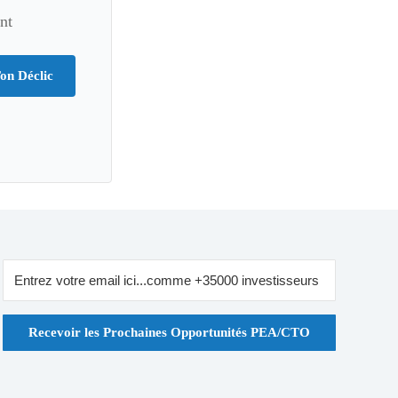
nt
on Déclic
Recevoir les Prochaines Opportunités PEA/CTO