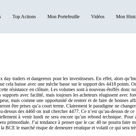
s
Top Actions
Mon Portefeuille
Vidéos
Mon Histo
 day traders et dangereux pour les investisseurs. En effet, alors qu’hier
que cela baisse avec une mèche basse sur le support des 4418 points. On
cette résistance en clôture. Les volumes sont à nouveau étoffés donc no
upports avec facilité, mais toujours les acheteurs réagissent avec fo
peur, mais comme une opportunité de rentrer et de faire de bonnes affa
urront être prises qu’a court terme. Clairement le paradigme ne chang
Au-dessus des 4460 on irait chercher 4477. Ce n’est qu’au-dessus de ce 
iellement à venir lundi ne sera encore qu’un rebond technique. Pour 
era primordiale. J’ai tendance à penser que le cac 40 ne pourra faire m
la BCE le marché risque de demeurer erratique et volatil ce qui sera trè