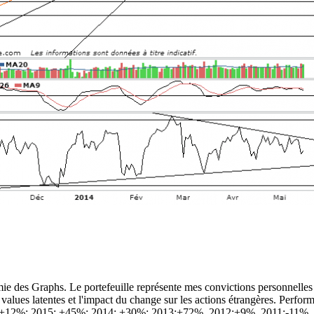
 des Graphs. Le portefeuille représente mes convictions personnelles con
ins values latentes et l'impact du change sur les actions étrangères. 
 +12%; 2015: +45%; 2014: +30%; 2013:+72%, 2012:+9%, 2011:-11%.