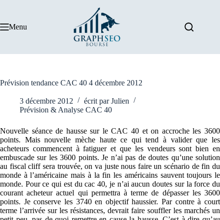
Passer
au
contenu
Menu
Prévision tendance CAC 40 4 décembre 2012
3 décembre 2012
écrit par
Julien
Prévision & Analyse CAC 40
Nouvelle séance de hausse sur le CAC 40 et on accroche les 3600
points. Mais nouvelle mèche haute ce qui tend à valider que les
acheteurs commencent à fatiguer et que les vendeurs sont bien en
embuscade sur les 3600 points. Je n’ai pas de doutes qu’une solution
au fiscal cliff sera trouvée, on va juste nous faire un scénario de fin du
monde à l’américaine mais à la fin les américains sauvent toujours le
monde. Pour ce qui est du cac 40, je n’ai aucun doutes sur la force du
courant acheteur actuel qui permettra à terme de dépasser les 3600
points. Je conserve les 3740 en objectif haussier. Par contre à court
terme l’arrivée sur les résistances, devrait faire souffler les marchés un
petit peu, pas de quoi remettre en cause la hausse. C’est à dire qu’au