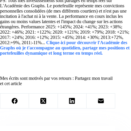
PS: Tous mes investissements sont partagés en temps réel sur
L'Académie des Graphs. Le portefeuille représente mes convictions
personnelles consolidées (de mes différents courtiers) et n'est pas une
incitation à l'achat ni à la vente. La performance en cours inclus les
gains ou moins values latentes et l'impact du change sur les actions
étrangères. Performance 2025: +145%; 2024: +41%; 2023: +38%;
2022: +46%; 2021: +122%; 2020: +121%; 2019: +79%; 2018: +21%;
2017: +24%; 2016: +12%; 2015: +45%; 2014: +30%; 2013:+72%,
2012:+9%, 2011:-11%...
Clique-ici pour découvrir l'Académie des
Graphs où je t'accompagne au quotidien, partage mes positions et
portefeuilles dynamique et long terme en temps réel.
Mes écrits sont motivés par vos retours : Partagez mon travail
et cet article