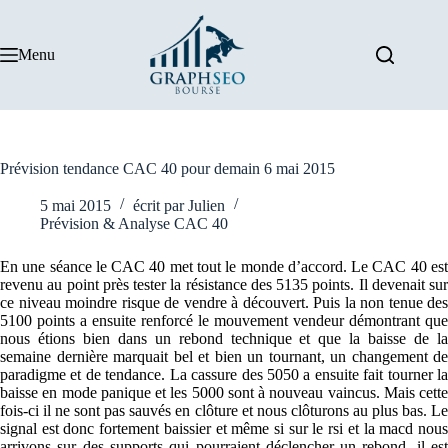
Passer
au
contenu
Menu
Prévision tendance CAC 40 pour demain 6 mai 2015
5 mai 2015
écrit par
Julien
Prévision & Analyse CAC 40
En une séance le CAC 40 met tout le monde d’accord. Le CAC 40 est
revenu au point près tester la résistance des 5135 points. Il devenait sur
ce niveau moindre risque de vendre à découvert. Puis la non tenue des
5100 points a ensuite renforcé le mouvement vendeur démontrant que
nous étions bien dans un rebond technique et que la baisse de la
semaine dernière marquait bel et bien un tournant, un changement de
paradigme et de tendance. La cassure des 5050 a ensuite fait tourner la
baisse en mode panique et les 5000 sont à nouveau vaincus. Mais cette
fois-ci il ne sont pas sauvés en clôture et nous clôturons au plus bas. Le
signal est donc fortement baissier et même si sur le rsi et la macd nous
arrivons sur des supports qui pourraient déclencher un rebond, il est