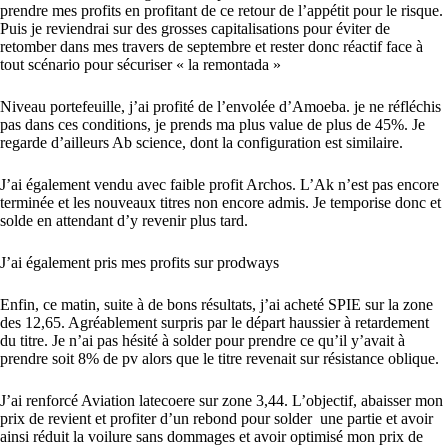
prendre mes profits en profitant de ce retour de l’appétit pour le risque.
Puis je reviendrai sur des grosses capitalisations pour éviter de
retomber dans mes travers de septembre et rester donc réactif face à
tout scénario pour sécuriser « la remontada »
Niveau portefeuille, j’ai profité de l’envolée d’Amoeba. je ne réfléchis
pas dans ces conditions, je prends ma plus value de plus de 45%. Je
regarde d’ailleurs Ab science, dont la configuration est similaire.
J’ai également vendu avec faible profit Archos. L’Ak n’est pas encore
terminée et les nouveaux titres non encore admis. Je temporise donc et
solde en attendant d’y revenir plus tard.
J’ai également pris mes profits sur prodways
Enfin, ce matin, suite à de bons résultats, j’ai acheté SPIE sur la zone
des 12,65. Agréablement surpris par le départ haussier à retardement
du titre. Je n’ai pas hésité à solder pour prendre ce qu’il y’avait à
prendre soit 8% de pv alors que le titre revenait sur résistance oblique.
J’ai renforcé Aviation latecoere sur zone 3,44. L’objectif, abaisser mon
prix de revient et profiter d’un rebond pour solder une partie et avoir
ainsi réduit la voilure sans dommages et avoir optimisé mon prix de