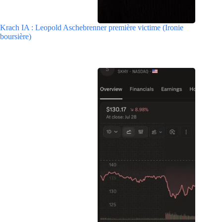
Krach IA : Leopold Aschebrenner première victime (Ironie
boursière)