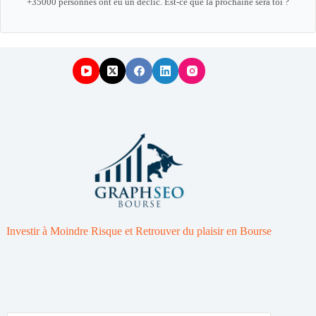
+35000 personnes ont eu un déclic. Est-ce que la prochaine sera toi ?
Investir à Moindre Risque et Retrouver du plaisir en Bourse