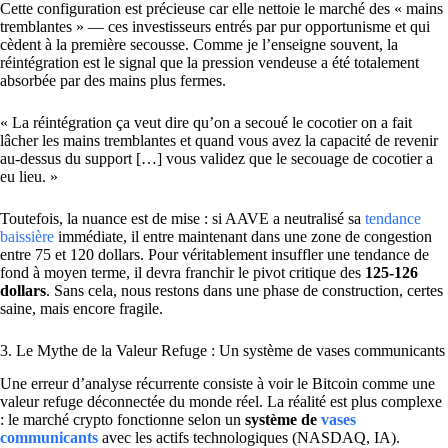
Cette configuration est précieuse car elle nettoie le marché des « mains
tremblantes » — ces investisseurs entrés par pur opportunisme et qui
cèdent à la première secousse. Comme je l’enseigne souvent, la
réintégration est le signal que la pression vendeuse a été totalement
absorbée par des mains plus fermes.
« La réintégration ça veut dire qu’on a secoué le cocotier on a fait
lâcher les mains tremblantes et quand vous avez la capacité de revenir
au-dessus du support […] vous validez que le secouage de cocotier a
eu lieu. »
Toutefois, la nuance est de mise : si AAVE a neutralisé sa
tendance
baissière
immédiate, il entre maintenant dans une zone de congestion
entre 75 et 120 dollars. Pour véritablement insuffler une tendance de
fond à moyen terme, il devra franchir le pivot critique des
125-126
dollars
. Sans cela, nous restons dans une phase de construction, certes
saine, mais encore fragile.
3. Le Mythe de la Valeur Refuge : Un système de vases communicants
Une erreur d’analyse récurrente consiste à voir le Bitcoin comme une
valeur refuge déconnectée du monde réel. La réalité est plus complexe
: le marché crypto fonctionne selon un
système de
vases
communicants
avec les actifs technologiques (NASDAQ, IA).