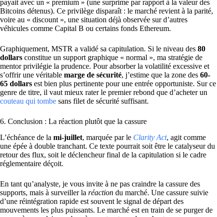
payait avec un « premium » (une surprime par rapport à la valeur des
Bitcoins détenus). Ce privilège disparaît : le marché revient à la parité,
voire au « discount », une situation déjà observée sur d’autres
véhicules comme Capital B ou certains fonds Ethereum.
Graphiquement, MSTR a validé sa capitulation. Si le niveau des
80
dollars
constitue un support graphique « normal », ma stratégie de
mentor privilégie la prudence. Pour absorber la volatilité excessive et
s’offrir une véritable
marge de sécurité
, j’estime que la zone des
60-
65 dollars
est bien plus pertinente pour une entrée opportuniste. Sur ce
genre de titre, il vaut mieux rater le premier rebond que d’acheter un
couteau qui tombe
sans filet de sécurité suffisant.
6. Conclusion : La réaction plutôt que la cassure
L’échéance de la
mi-juillet
, marquée par le
Clarity Act
, agit comme
une épée à double tranchant. Ce texte pourrait soit être le catalyseur du
retour des flux, soit le déclencheur final de la capitulation si le cadre
réglementaire déçoit.
En tant qu’analyste, je vous invite à ne pas craindre la cassure des
supports, mais à surveiller la
réaction
du marché. Une cassure suivie
d’une réintégration rapide est souvent le signal de départ des
mouvements les plus puissants. Le marché est en train de se purger de