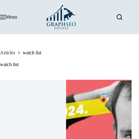
Passer
au
contenu
Menu
Articles
watch list
watch list