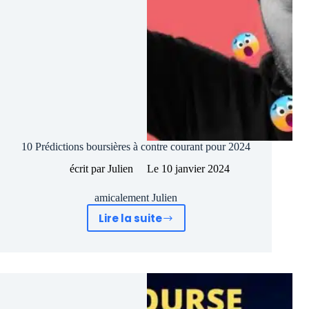
10 Prédictions boursières à contre courant pour 2024
écrit par
Julien
Le
10 janvier 2024
amicalement Julien
Lire la suite
10
Prédictions
boursières
à
contre
courant