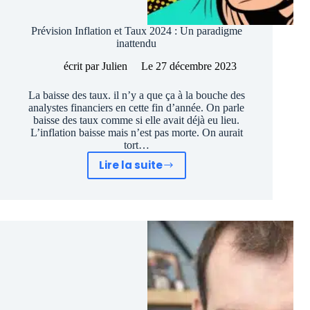
Prévision Inflation et Taux 2024 : Un paradigme
inattendu
écrit par
Julien
Le
27 décembre 2023
La baisse des taux. il n’y a que ça à la bouche des
analystes financiers en cette fin d’année. On parle
baisse des taux comme si elle avait déjà eu lieu.
L’inflation baisse mais n’est pas morte. On aurait
tort…
Lire la suite
Prévision
Inflation
et
Taux
2024
:
Un
paradigme
inattendu