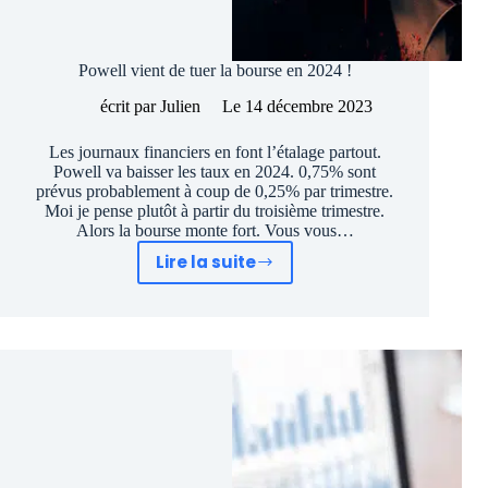
Powell vient de tuer la bourse en 2024 !
écrit par
Julien
Le
14 décembre 2023
Les journaux financiers en font l’étalage partout.
Powell va baisser les taux en 2024. 0,75% sont
prévus probablement à coup de 0,25% par trimestre.
Moi je pense plutôt à partir du troisième trimestre.
Alors la bourse monte fort. Vous vous…
Lire la suite
Powell
vient
de
tuer
la
bourse
en
2024
!