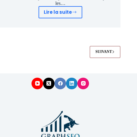
les…
Lire la suite
Bourse
&
Trading
:
les
meilleurs
SUIVANT
logiciels
(Guide
2026)