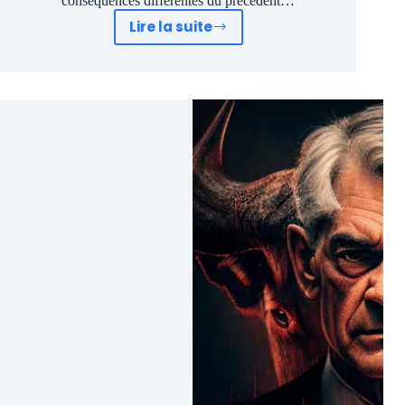
conséquences différentes du précédent…
Lire la suite
Baisse
Taux
/
Mon
GROS
Pari
atypique
#bourse
2024