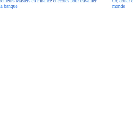
eilleurs Masters en Finance et écoles pour travailler
Or, dollar 
la banque
monde