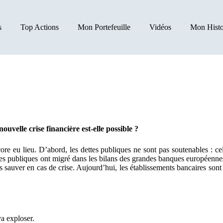
s
Top Actions
Mon Portefeuille
Vidéos
Mon Histo
uvelle crise financière est-elle possible ?
ore eu lieu. D’abord, les dettes publiques ne sont pas soutenables : ce
tes publiques ont migré dans les bilans des grandes banques européennes,
les sauver en cas de crise. Aujourd’hui, les établissements bancaires so
va exploser.