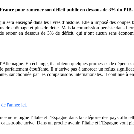
France pour ramener son déficit public en dessous de 3% du PIB. 
qui sera enseigné dans les livres d’histoire. Elle a imposé des coupe
 plus de chômage et plus de dette. Mais la commission persiste dans l’err
e retour en dessous de 3% de déficit, qui n’ont aucun sens économiq
par l’Allemagne. En échange, il a obtenu quelques promesses de dépenses
scale parfaitement étouffante. Il n’arrive pas à amorcer un reflux signi
e, sanctionnée par les comparaisons internationales, il continue à emb
de l'année ici.
ce ne rejoigne l’Italie et l’Espagne dans la catégorie des pays officie
atastrophe arrive. Dans un proche avenir, l’Italie et l’Espagne vont plon