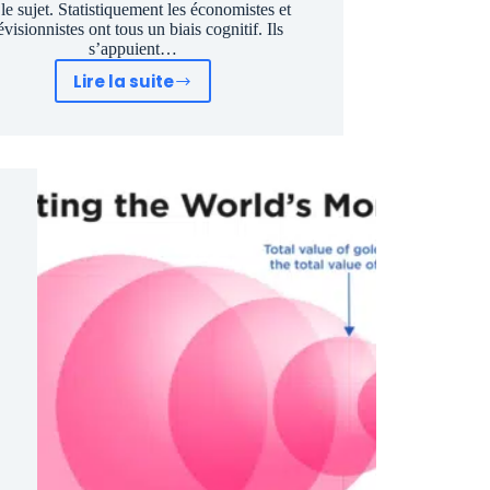
 le sujet. Statistiquement les économistes et
évisionnistes ont tous un biais cognitif. Ils
s’appuient…
Lire la suite
Pourquoi
les
prévisions
des
économistes
sont
toujours
fausses.