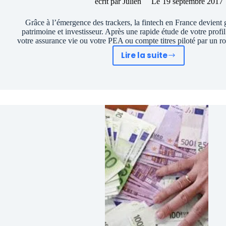
écrit par
Julien
Le
19 septembre 2017
Grâce à l’émergence des trackers, la fintech en France devient 
patrimoine et investisseur. Après une rapide étude de votre profil
votre assurance vie ou votre PEA ou compte titres piloté par un r
Lire la suite
Bourse:
Devez-
vous
faire
confiance
à
un
robo
advisor
avec
votre
argent