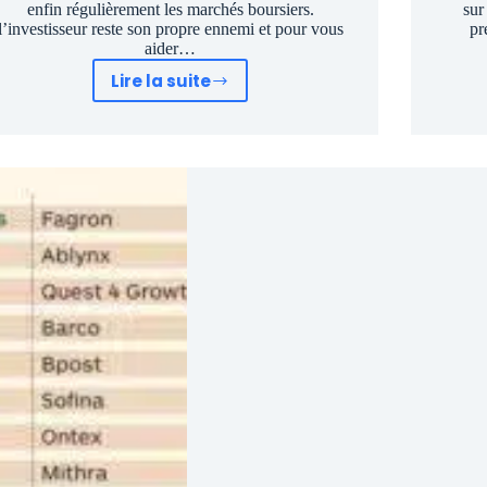
enfin régulièrement les marchés boursiers.
sur
l’investisseur reste son propre ennemi et pour vous
pr
aider…
Lire la suite
Pourquoi
l’investisseur
est
son
propre
ennemi
en
bourse
et
comment
y
remédier