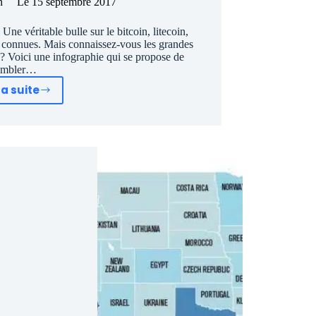
n
Le
15 septembre 2017
ne véritable bulle sur le bitcoin, litecoin,
s connues. Mais connaissez-vous les grandes
? Voici une infographie qui se propose de
ombler…
la suite
Crypto
monnaie:
comparer
bitcoin,
ripple,
ethereum,
dash
en
une
infographie