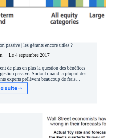
n passive | les gérants encore utiles ?
en
Le
4 septembre 2017
nt de plus en plus la question des bénéfices
gestion passive. Surtout quand la plupart des
ants experts prélèvent beaucoup de frais…
la suite
Bourse:
Gestion
active
vs
Gestion
passive
|