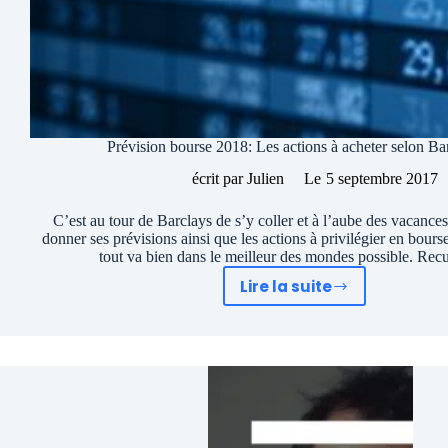
Prévision bourse 2018: Les actions à acheter selon Ba
écrit par
Julien
Le
5 septembre 2017
C’est au tour de Barclays de s’y coller et à l’aube des vacance
donner ses prévisions ainsi que les actions à privilégier en bour
tout va bien dans le meilleur des mondes possible. Re
Lire la suite
Prévision
bourse
2018:
Les
actions
à
acheter