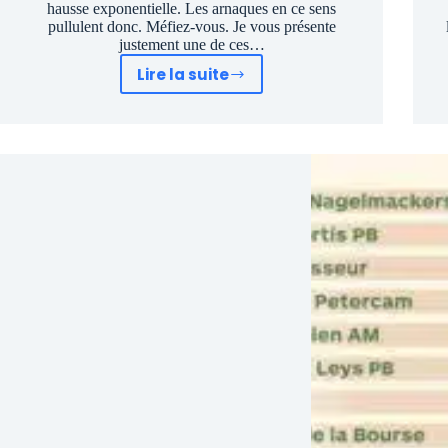
hausse exponentielle. Les arnaques en ce sens
pullulent donc. Méfiez-vous. Je vous présente
justement une de ces…
Lire la suite
Arnaque
Cryptos
et
les
dangers
du
prochain
bitcoin