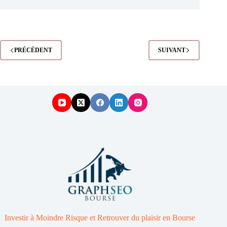
:
Inflation,
taux,
Ukraine
(et
PRÉCÉDENT
SUIVANT
ça
continue
encore
et
encore…)
Investir à Moindre Risque et Retrouver du plaisir en Bourse