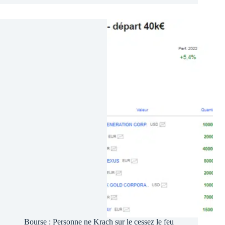
Quoi
faire
si
c’est
la
fin
de
la
guerre
?
Le
jour
d’après
Bourse : Personne ne Krach sur le cessez le feu