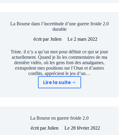
Crise
énergie
:
La Bourse dans l’incertitude d’une guerre froide 2.0
Il
durable
faut
que
écrit par
Julien
Le
2 mars 2022
tout
Triste. il n’y a qu’un mot pour définir ce qui se joue
change
actuellement. Quand je lis les commentaires de ma
pour
dernière vidéo, où les gens font des amalgames,
que
extrapolent mes positions sur l’Otan et d’autres
conflits, apprécient le jeu d’un…
rien
ne
Lire la suite
La
change
Bourse
dans
l’incertitude
d’une
La Bourse en guerre froide 2.0
guerre
froide
écrit par
Julien
Le
28 février 2022
2.0