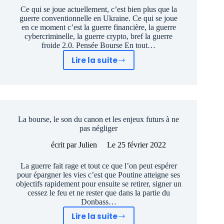
durable
Ce qui se joue actuellement, c’est bien plus que la
guerre conventionnelle en Ukraine. Ce qui se joue
en ce moment c’est la guerre financière, la guerre
cybercriminelle, la guerre crypto, bref la guerre
froide 2.0. Pensée Bourse En tout…
Lire la suite
La
Bourse
en
guerre
froide
La bourse, le son du canon et les enjeux futurs à ne
2.0
pas négliger
écrit par
Julien
Le
25 février 2022
La guerre fait rage et tout ce que l’on peut espérer
pour épargner les vies c’est que Poutine atteigne ses
objectifs rapidement pour ensuite se retirer, signer un
cessez le feu et ne rester que dans la partie du
Donbass…
Lire la suite
La