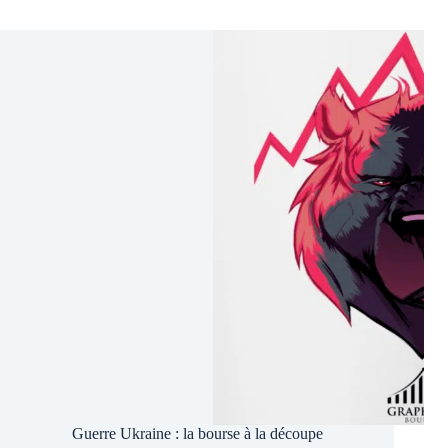
anticipe
la
fin
de
la
guerre
mais
ce
n’est
pas
fini
Guerre Ukraine : la bourse à la découpe