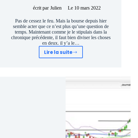
écrit par
Julien
Le
10 mars 2022
Pas de cessez le feu. Mais la bourse depuis hier
semble acter que ce n’est plus qu’une question de
temps. Maintenant comme je le stipulais dans la
chronique précédente, il faut bien diviser les choses
en deux. il y’a le…
Lire la suite
Bourse
:
Personne
ne
Krach
sur
le
cessez
le
feu