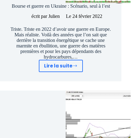
Bourse et guerre en Ukraine : Scénario, seul à l’est
écrit par
Julien
Le
24 février 2022
Triste. Triste en 2022 d’avoir une guerre en Europe.
Mais réaliste. Voilà des années que l’on sait que
derrière la transition énergétique se cache une
marmite en ébullition, une guerre des matières
premières et pour les pays dépendants des
hydrocarbures,…
Lire la suite
Bourse
et
guerre
en
Ukraine
:
Scénario,
seul
à
l’est