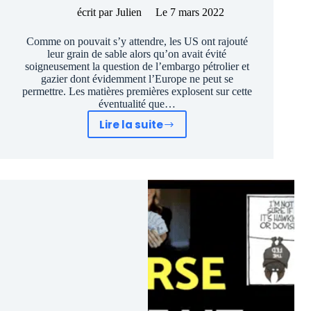
écrit par
Julien
Le
7 mars 2022
Comme on pouvait s’y attendre, les US ont rajouté
leur grain de sable alors qu’on avait évité
soigneusement la question de l’embargo pétrolier et
gazier dont évidemment l’Europe ne peut se
permettre. Les matières premières explosent sur cette
éventualité que…
Lire la suite
Guerre
Ukraine
:
la
bourse
à
la
découpe