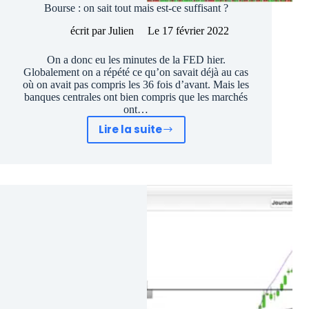
Bourse : on sait tout mais est-ce suffisant ?
écrit par
Julien
Le
17 février 2022
On a donc eu les minutes de la FED hier.
Globalement on a répété ce qu’on savait déjà au cas
où on avait pas compris les 36 fois d’avant. Mais les
banques centrales ont bien compris que les marchés
ont…
Lire la suite
Bourse
:
on
sait
tout
mais
est-
ce
suffisant
?