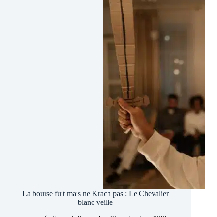
3
Krachs
(crise
euro,
obligataire,
immobilier
)
La bourse fuit mais ne Krach pas : Le Chevalier
blanc veille