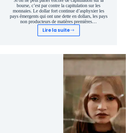
Si on ne peut parler encore de capitulation sur la
bourse, c’est par contre la capitulation sur les
monnaies. Le dollar fort continue d’asphyxier les
pays émergents qui ont une dette en dollars, les pays
non producteurs de matières premières…
Lire la suite
Krach
²
mais
opportunité
au
cube