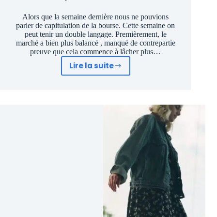
Alors que la semaine dernière nous ne pouvions
parler de capitulation de la bourse. Cette semaine on
peut tenir un double langage. Premièrement, le
marché a bien plus balancé , manqué de contrepartie
preuve que cela commence à lâcher plus…
Lire la suite
Faut-
il
avoir
vraiment
peur
du
prochain
Krach
Boursier
?