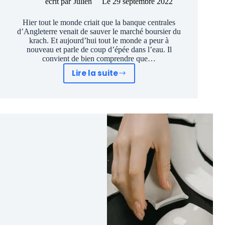
écrit par
Julien
Le
29 septembre 2022
Hier tout le monde criait que la banque centrales
d’Angleterre venait de sauver le marché boursier du
krach. Et aujourd’hui tout le monde a peur à
nouveau et parle de coup d’épée dans l’eau. Il
convient de bien comprendre que…
Lire la suite
La
bourse
fuit
mais
ne
Krach
pas
:
Le
Chevalier
blanc
veille