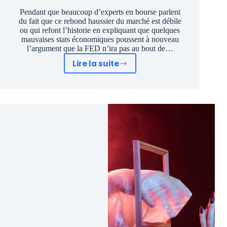
Pendant que beaucoup d’experts en bourse parlent
du fait que ce rebond haussier du marché est débile
ou qui refont l’historie en expliquant que quelques
mauvaises stats économiques poussent à nouveau
l’argument que la FED n’ira pas au bout de…
Lire la suite
Krach
boursier
terminé
grâce
à
une
bourse
débile
!