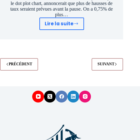
le dot plot chart, annoncerait que plus de hausses de
taux seraient prévues avant la pause. On a 0,75% de
plus…
Lire la suite
La
Bourse
en
mode
Pivot
de
PRÉCÉDENT
SUIVANT
la
FED
mon
cul