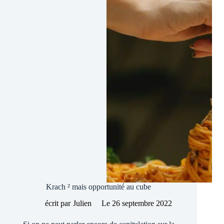
va
craquer
!
Krach ² mais opportunité au cube
écrit par
Julien
Le
26 septembre 2022