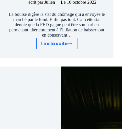
écrit par
Julien
Le
10 octobre 2022
La bourse digère la stat du chômage qui a envoyée le
marché par le fond. Enfin pas tout. Car cette stat
dénote que la FED gagne peut être son pari en
permettant ultérieurement à l’inflation de baisser tout
en conservant…
Lire la suite
La
bourse
la
tête
à
l’envers
:
le
piège
se
referme