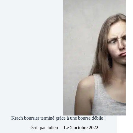
départ
ou
début
de
la
fin
?
Krach boursier terminé grâce à une bourse débile !
écrit par
Julien
Le
5 octobre 2022