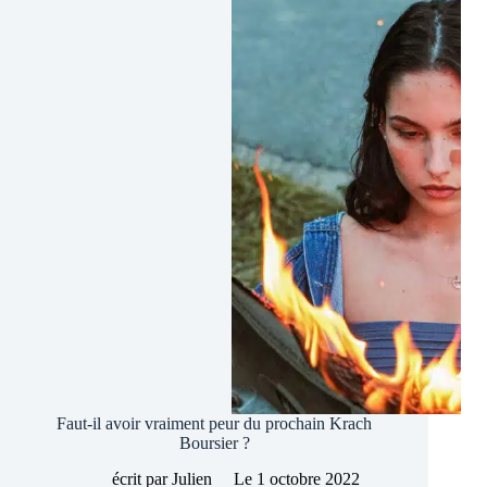
Le
spectre
Lehman
pour
la
bourse
Faut-il avoir vraiment peur du prochain Krach
Boursier ?
écrit par
Julien
Le
1 octobre 2022